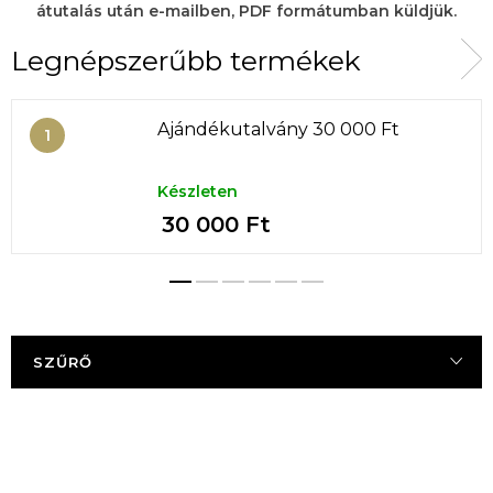
átutalás után e-mailben, PDF formátumban küldjük.
Legnépszerűbb termékek
Ajándékutalvány 30 000 Ft
Készleten
30 000 Ft
SZŰRŐ
T
e
r