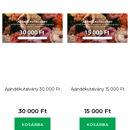
m
é
k
e
k
l
i
s
t
Ajándékutalvány 30 000 Ft
Ajándékutalvány 15 000 Ft
á
j
30 000 Ft
15 000 Ft
a
KOSÁRBA
KOSÁRBA