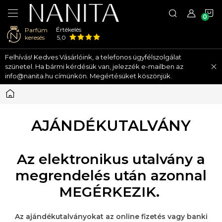
K
Értékelés
Parfüm
keresés
5,0
Ugrás
Felhívás! Kedves Vásárlóink, a telefonos ügyfélszolgálat
a
szünetel. Ha bármi kérdésük van, jelezzék e-mailben az
fő
info@nanita.hu címünkön. Megértésüket köszönjük.
tartalomhoz
Kezdőlap
AJÁNDÉKUTALVÁNY
Az elektronikus utalvány a
megrendelés után azonnal
MEGÉRKEZIK.
Az ajándékutalványokat az online fizetés vagy banki