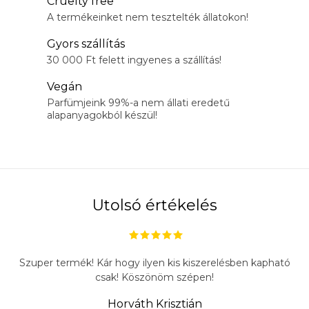
L
Cruelty free
i
A termékeinket nem tesztelték állatokon!
s
Gyors szállítás
t
30 000 Ft felett ingyenes a szállítás!
a
Vegán
i
Parfümjeink 99%-a nem állati eredetű
r
alapanyagokból készül!
á
n
y
í
t
Utolsó értékelés
á
s
e
Szuper termék! Kár hogy ilyen kis kiszerelésben kapható
l
csak! Köszönöm szépen!
e
Horváth Krisztián
m