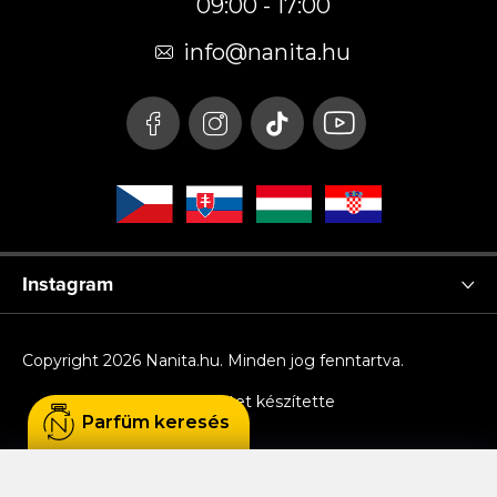
09:00 - 17:00
l
é
info
@
nanita.hu
c
Instagram
Copyright 2026
Nanita.hu
. Minden jog fenntartva.
Shoptet készítette
Parfüm keresés
Sütiket használunk, hogy Ön kényelmesen