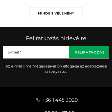
e
i
MINDEN VÉLEMÉNY
Feliratkozás hírlevélre
E-mail
FELIRATKOZÁS
Az e-mail címe megadásával Ön elfogadja az
adatkezelési
szabályzatot.
L
á
+36 1 445 3029
b