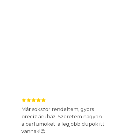
Már sokszor rendeltem, gyors
precíz áruház! Szeretem nagyon
a parfümöket, a legjobb dupok itt
vannak!😊