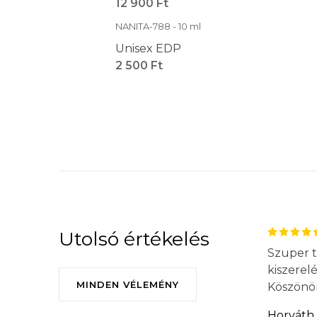
12 900 Ft
NANITA-788 - 10 ml
Unisex EDP
2 500 Ft
Utolsó értékelés
Szuper t
kiszerel
MINDEN VÉLEMÉNY
Köszönö
Horváth 