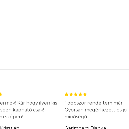
ermék! Kár hogy ilyen kis
Többször rendeltem már.
ésben kapható csak!
Gyorsan megérkezett és jó
m szépen!
minőségű.
Krisztián
Garimberti Bianka