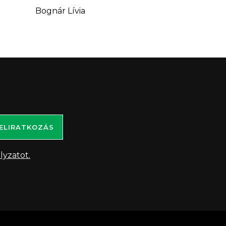
Bognár Lívia
ELIRATKOZÁS
lyzatot.