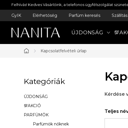
Ugrás
Felhívás! Kedves Vásárlóink, a telefonos ügyfélszolgálat szün
a
GyIK
Elérhetőség
Parfüm keresés
Szállítá
fő
tartalomhoz
ÚJDONSÁG
💯AK
Kapcsolatfelvételi űrlap
Kezdőlap
O
Kapc
Kategóriák
Kategóriák
l
átugrása
d
Kérdése v
ÚJDONSÁG
a
💯AKCIÓ
Teljes né
PARFÜMÖK
l
Parfümök nőknek