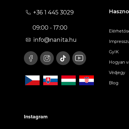
á
Haszno
+36 1 445 3029
b
09:00 - 17:00
l
Elérhetős
é
info
@
nanita.hu
Impress
c
GyIK
Hogyan vá
Védjegy
Blog
Instagram