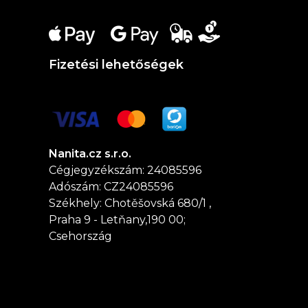
Fizetési lehetőségek
Nanita.cz s.r.o.
Cégjegyzékszám: 24085596
Adószám: CZ24085596
Székhely: Chotěšovská 680/1 ,
Praha 9 - Letňany,190 00;
Csehország