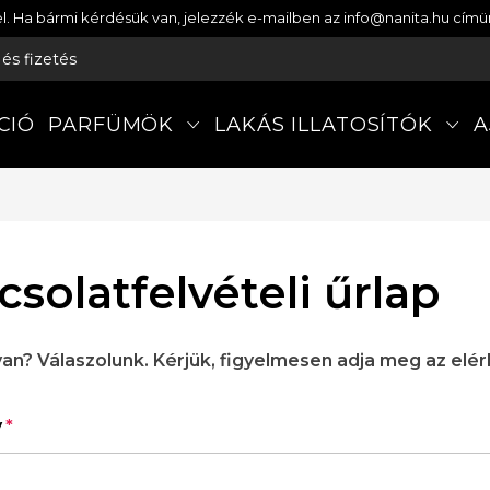
etel. Ha bármi kérdésük van, jelezzék e-mailben az info@nanita.hu cí
s és fizetés
CIÓ
PARFÜMÖK
LAKÁS ILLATOSÍTÓK
A
solatfelvételi űrlap
an? Válaszolunk. Kérjük, figyelmesen adja meg az elér
v