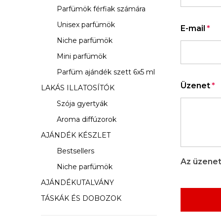
s
Parfümök férfiak számára
ó
Unisex parfümök
E-mail
p
Niche parfümök
a
Mini parfümök
Parfüm ajándék szett 6x5 ml
n
Üzenet
LAKÁS ILLATOSÍTÓK
e
Szója gyertyák
l
Aroma diffúzorok
AJÁNDÉK KÉSZLET
Bestsellers
Az üzenet
Niche parfümök
AJÁNDÉKUTALVÁNY
TÁSKÁK ÉS DOBOZOK