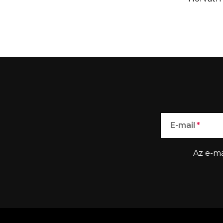
E-mail
Az e-ma
L