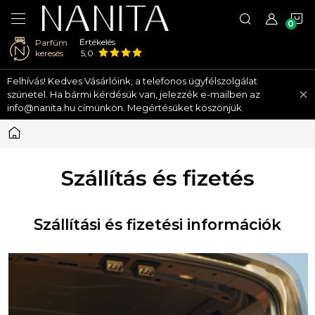
K
Értékelés
Parfüm
keresés
5,0
Ugrás
Felhívás! Kedves Vásárlóink, a telefonos ügyfélszolgálat
a
szünetel. Ha bármi kérdésük van, jelezzék e-mailben az
fő
info@nanita.hu címünkön. Megértésüket köszönjük.
tartalomhoz
Kezdőlap
Szállítás és fizetés
Szállítási és fizetési információk