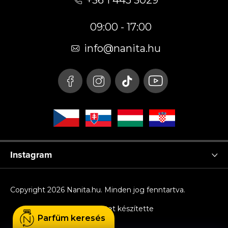
+36 1 445 3029
b
09:00 - 17:00
l
é
info
@
nanita.hu
c
Instagram
Copyright 2026
Nanita.hu
. Minden jog fenntartva.
Shoptet készítette
Parfüm keresés