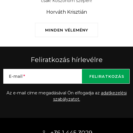
csak! Köszönöm szépen!
Horváth Krisztián
MINDEN VÉLEMÉNY
Feliratkozás hírlevélre
E-mail
FELIRATKOZÁS
Az e-mail címe megadásával Ön elfogadja az
adatkezelési
szabályzatot.
L
á