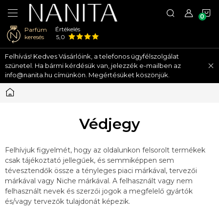
K
Értékelés
Parfüm
keresés
5,0
Ugrás
Felhívás! Kedves Vásárlóink, a telefonos ügyfélszolgálat
a
szünetel. Ha bármi kérdésük van, jelezzék e-mailben az
fő
info@nanita.hu címünkön. Megértésüket köszönjük.
tartalomhoz
Kezdőlap
Védjegy
Felhívjuk figyelmét, hogy az oldalunkon felsorolt termékek
csak tájékoztató jellegűek, és semmiképpen sem
tévesztendők össze a tényleges piaci márkával, tervezői
márkával vagy Niche márkával. A felhasznált vagy nem
felhasznált nevek és szerzői jogok a megfelelő gyártók
és/vagy tervezők tulajdonát képezik.