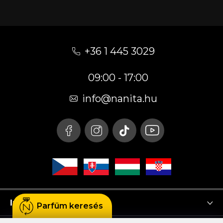
L
á
+36 1 445 3029
b
09:00 - 17:00
l
é
info
@
nanita.hu
c
Instagram
Parfüm keresés