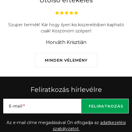
Utolsó értékelés
Szuper termék! Kár hogy ilyen kis kiszerelésben kapható
csak! Köszönöm szépen!
Horváth Krisztián
MINDEN VÉLEMÉNY
Feliratkozás hírlevélre
E-mail
FELIRATKOZÁS
Az e-mail címe megadásával Ön elfogadja az
adatkezelési
szabályzatot.