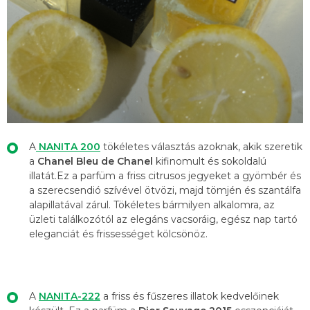
A
NANITA 200
tökéletes választás azoknak, akik szeretik
a
Chanel Bleu de Chanel
kifinomult és sokoldalú
illatát.Ez a parfüm a friss citrusos jegyeket a gyömbér és
a szerecsendió szívével ötvözi, majd tömjén és szantálfa
alapillatával zárul. Tökéletes bármilyen alkalomra, az
üzleti találkozótól az elegáns vacsoráig, egész nap tartó
eleganciát és frissességet kölcsönöz.
A
NANITA-222
a friss és fűszeres illatok kedvelőinek