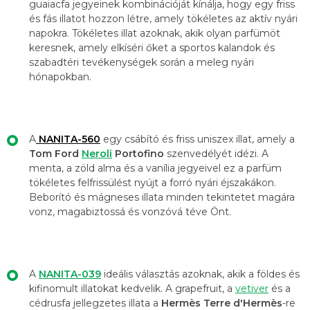
guaiacfa jegyeinek kombinációját kínálja, hogy egy friss
és fás illatot hozzon létre, amely tökéletes az aktív nyári
napokra. Tökéletes illat azoknak, akik olyan parfümöt
keresnek, amely elkíséri őket a sportos kalandok és
szabadtéri tevékenységek során a meleg nyári
hónapokban.
A
NANITA-560
egy csábító és friss uniszex illat, amely a
Tom Ford
Neroli
Portofino
szenvedélyét idézi. A
menta, a zöld alma és a vanília jegyeivel ez a parfüm
tökéletes felfrissülést nyújt a forró nyári éjszakákon.
Beborító és mágneses illata minden tekintetet magára
vonz, magabiztossá és vonzóvá téve Önt.
A
NANITA-039
ideális választás azoknak, akik a földes és
kifinomult illatokat kedvelik. A grapefruit, a
vetiver
és a
cédrusfa jellegzetes illata a
Hermès Terre d'Hermès
-re