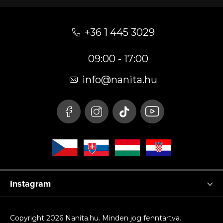
L
á
+36 1 445 3029
b
09:00 - 17:00
l
é
info
@
nanita.hu
c
Instagram
Copyright 2026
Nanita.hu
. Minden jog fenntartva.