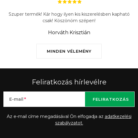
Szuper termék! Kár hogy ilyen kis kiszerelésben kapható
csak! Köszönöm szépen!
Horváth Krisztián
MINDEN VÉLEMÉNY
Feliratkozás hírlevélre
E-mail
FELIRATKOZÁS
Az e-mail címe megadásával Ön elfogadja az
adatkezelési
szabályzatot.