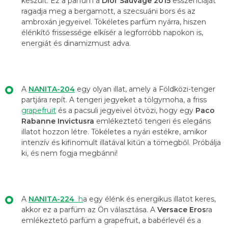
készült. Ez a parfüm a
Dior Sauvage
2015
esszenciáját
ragadja meg a bergamott, a szecsuáni bors és az
ambroxán jegyeivel. Tökéletes parfüm nyárra, hiszen
élénkítő frissessége elkísér a legforróbb napokon is,
energiát és dinamizmust adva.
A
NANITA-204
egy olyan illat, amely a Földközi-tenger
partjára repít. A tengeri jegyeket a tölgymoha, a friss
grapefruit
és a pacsuli jegyeivel ötvözi, hogy egy
Paco
Rabanne Invictusra
emlékeztető tengeri és elegáns
illatot hozzon létre. Tökéletes a nyári estékre, amikor
intenzív és kifinomult illatával kitűn a tömegből. Próbálja
ki, és nem fogja megbánni!
A
NANITA-224
h
a egy élénk és energikus illatot keres,
akkor ez a parfüm az Ön választása. A
Versace Eros
ra
emlékeztető parfüm a grapefruit, a babérlevél és a