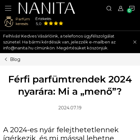
K
Értékelés
Parfüm
keresés
5,0
Ugrás
Felhívás! Kedves Vásárlóink, a telefonos ügyfélszolgálat
a
szünetel. Ha bármi kérdésük van, jelezzék e-mailben az
fő
info@nanita.hu címünkön. Megértésüket köszönjük.
tartalomhoz
Blog
Férfi parfümtrendek 2024
nyarára: Mi a „menő”?
2024.07.19
A 2024-es nyár felejthetetlennek
ígérkezik, és mi mással lehetne