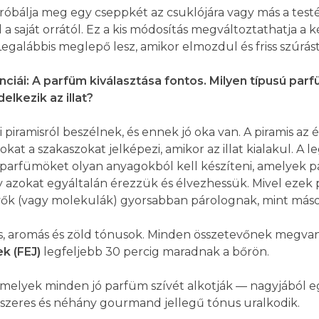
óbálja meg egy cseppkét az csuklójára vagy más a testén 
 saját orrától. Ez a kis módosítás megváltoztathatja a ké
. Legalábbis meglepő lesz, amikor elmozdul és friss szúrást
nciái: A parfüm kiválasztása fontos. Milyen típusú par
elkezik az illat?
 piramisról beszélnek, és ennek jó oka van. A piramis az
kat a szakaszokat jelképezi, amikor az illat kialakul. A 
 a parfümöket olyan anyagokból kell készíteni, amelyek p
zokat egyáltalán érezzük és élvezhessük. Mivel ezek pá
tevők (vagy molekulák) gyorsabban párolognak, mint máso
usos, aromás és zöld tónusok. Minden összetevőnek megvan
ek (FEJ)
legfeljebb 30 percig maradnak a bőrön.
elyek minden jó parfüm szívét alkotják — nagyjából eg
fűszeres és néhány gourmand jellegű tónus uralkodik.