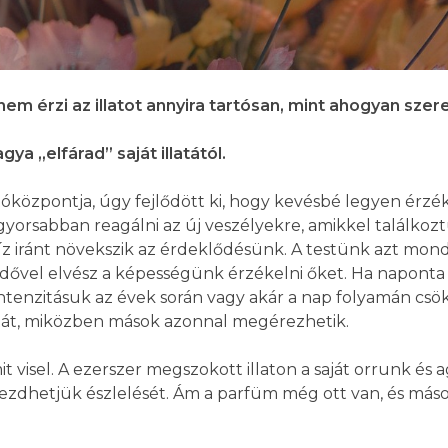
nem érzi az illatot annyira tartósan, mint ahogyan szer
ya „elfárad” saját illatától.
tóközpontja, úgy fejlődött ki, hogy kevésbé legyen érzé
orsabban reagálni az új veszélyekre, amikkel találkozt
 íz iránt növekszik az érdeklődésünk. A testünk azt mondja:
idővel elvész a képességünk érzékelni őket. Ha naponta ug
intenzitásuk az évek során vagy akár a nap folyamán csök
latát, miközben mások azonnal megérezhetik.
it visel. A ezerszer megszokott illaton a saját orrunk 
 kezdhetjük észlelését. Ám a parfüm még ott van, és máso