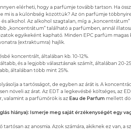
nyen elérheti, hogy a parfümje tovább tartson. Ha össze
z. De mi is a különbség közöttük? Az ön parfümje többnyi
– és alkohol. Az alkohol szagtalan, míg a „koncentrátum
bb „koncentrátum” található a parfümben, annál illatosab
tozatok egyikeként kapható. Minden EPC parfüm magas 
natra (extraktumra) hajlik.
sbé koncentrált, általában kb. 10-12%.
ltabb, és a legjobb választásnak számít, általában 20-2
abb, általában több mint 25%.
olyásolja a tartósságot, de egyben az árát is. A koncentr
ősen növeli az árat. Az EDT a legkevésbé költséges, az E
r, valamint a parfümőrök is az
Eau de Parfum
mellett dö
glás hiánya): Ismerje meg saját érzékenységét egy va
ő tartósan az anosmia. Azok számára, akiknek ez van, a 