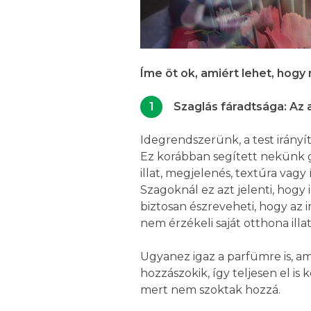
Íme öt ok, amiért lehet, hogy 
Szaglás fáradtsága: Az ag
Idegrendszerünk, a test irányí
Ez korábban segített nekünk gy
illat, megjelenés, textúra vagy
Szagoknál ez azt jelenti, hogy 
biztosan észreveheti, hogy az 
nem érzékeli saját otthona il
Ugyanez igaz a parfümre is, am
hozzászokik, így teljesen el is
mert nem szoktak hozzá.