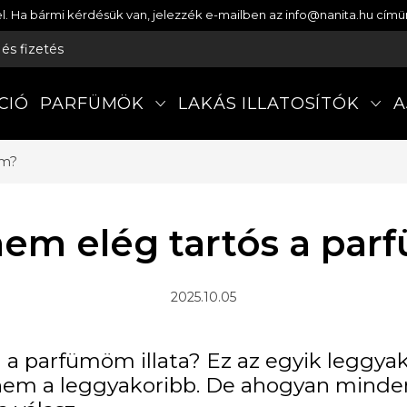
etel. Ha bármi kérdésük van, jelezzék e-mailben az info@nanita.hu cí
s és fizetés
CIÓ
PARFÜMÖK
LAKÁS ILLATOSÍTÓK
A
öm?
nem elég tartós a pa
2025.10.05
 a parfümöm illata? Ez az egyik leggya
em a leggyakoribb. De ahogyan minden