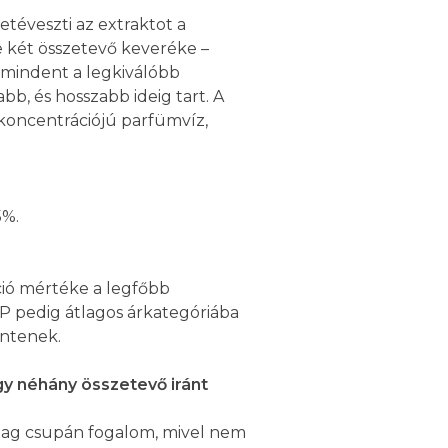
téveszti az extraktot a
re két összetevő keveréke –
” mindent a legkiválóbb
b, és hosszabb ideig tart. A
koncentrációjú parfümvíz,
5%.
áció mértéke a legfőbb
DP pedig átlagos árkategóriába
ntenek.
gy néhány összetevő iránt
szag csupán fogalom, mivel nem