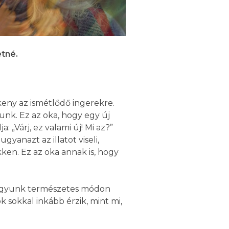
etné.
keny az ismétlődő ingerekre.
unk. Ez az oka, hogy egy új
 „Várj, ez valami új! Mi az?”
yanazt az illatot viseli,
ken. Ez az oka annak is, hogy
és agyunk természetes módon
k sokkal inkább érzik, mint mi,