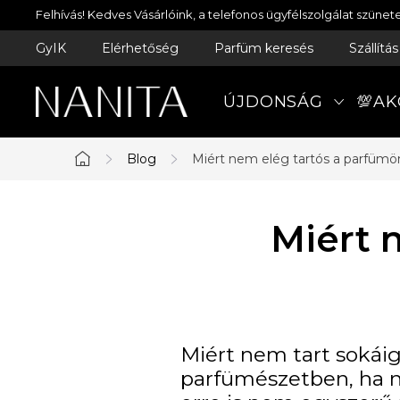
Ugrás
Felhívás! Kedves Vásárlóink, a telefonos ügyfélszolgálat szün
a
GyIK
Elérhetőség
Parfüm keresés
Szállítá
fő
tartalomhoz
ÚJDONSÁG
💯AK
Blog
Miért nem elég tartós a parfüm
Kezdőlap
Miért 
Miért nem tart sokáig
parfümészetben, ha n