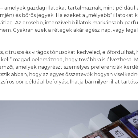
 amelyek gazdag illatokat tartalmaznak, mint például a f
ömjén) és bőrös jegyek. Ha ezeket a „mélyebb” illatokat 
 átlag. Az erősebb, intenzívebb illatok markánsabb par
 nem. Gyakran ezek a rétegek akár egész nap, vagy lega
s, citrusos és virágos tónusokat kedveled, előfordulhat,
ra kell” magad belemáznod, hogy továbbra is élvezhesd.
lemzői, amelyek nagyrészt személyes preferenciák kérdés
játszik abban, hogy az egyes összetevők hogyan viselked
síros bőr például befolyásolhatja bármilyen illat tartós