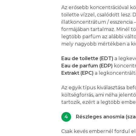
Az erősebb koncentrációval kön
toilette vízzel, csalódott les
illatkoncentrátum / esszencia 
formájában tartalmaz. Minél tö
legtöbb parfüm az alábbi vál
mely nagyobb mértékben a kivo
Eau de toilette (EDT)
a legkevé
Eau de parfum (EDP)
koncentrá
Extrakt (EPC)
a legkoncentrált
Az egyik típus kiválasztása bef
költségforrás, ami néha jelent
tartozik, ezért a legtöbb embe
Részleges anosmia (sza
Csak kevés embernél fordul el