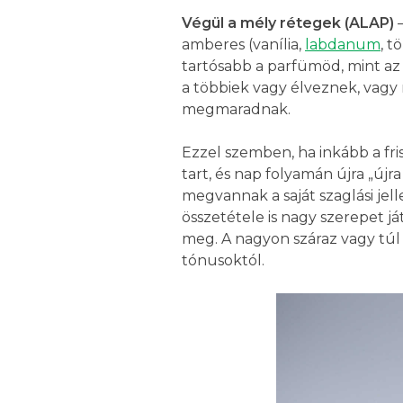
Végül a mély rétegek (ALAP)
—
amberes (vanília,
labdanum
, t
tartósabb a parfümöd, mint az
a többiek vagy élveznek, vagy
megmaradnak.
Ezzel szemben, ha inkább a fris
tart, és nap folyamán újra „új
megvannak a saját szaglási jel
összetétele is nagy szerepet 
meg. A nagyon száraz vagy túl z
tónusoktól.