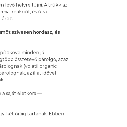
lévő helyre fújni. A trükk az,
miai reakciót, és újra
 érez.
fümöt szívesen hordasz, és
 építőköve minden jó
legtöbb összetevő párolgó, azaz
árolognak (volatil organic
rolognak, az illat idővel
k!
 a saját életkora —
y-két óráig tartanak. Ebben