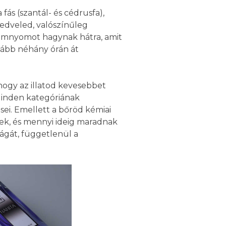
ás (szantál- és cédrusfa),
kedveled, valószínűleg
fümnyomot hagynak hátra, amit
lább néhány órán át
 hogy az illatod kevesebbet
 Minden kategóriának
ei. Emellett a bőröd kémiai
nek, és mennyi ideig maradnak
ságát, függetlenül a