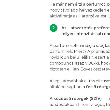
Ha már nem érzi a parfümöt, pr
hogy távolabb helyezkedjen el a
aktiválhatja az illatérzékelést
Az illatszeretők prefere
milyen intenzitással rend
A parfümösök mindig a szaglási
parfümnek. Miért? A piramis azo
rövid időn belül elillan, ezért
compounds, azaz VOC-k), hogy a
biztosan elillan. Egyes össze
A legillatosabbak a friss citr
általánosságban
a felső réteg
A középső rétegek (SZÍV)
— am
az időszakban finom virágos, 