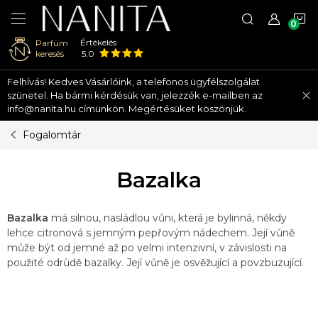
K
Értékelés
Parfüm
keresés
5,0
Ugrás
Felhívás! Kedves Vásárlóink, a telefonos ügyfélszolgálat
a
szünetel. Ha bármi kérdésük van, jelezzék e-mailben az
fő
info@nanita.hu címünkön. Megértésüket köszönjük.
tartalomhoz
Fogalomtár
Bazalka
Bazalka
má silnou, nasládlou vůni, která je bylinná, někdy
lehce citronová s jemným pepřovým nádechem. Její vůně
může být od jemné až po velmi intenzivní, v závislosti na
použité odrůdě bazalky. Její vůně je osvěžující a povzbuzující.