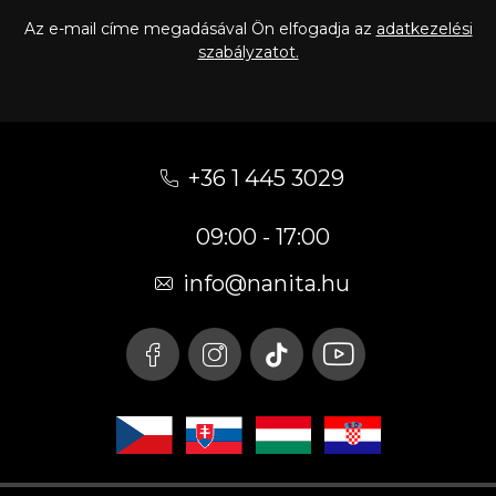
Az e-mail címe megadásával Ön elfogadja az
adatkezelési
szabályzatot.
L
á
+36 1 445 3029
b
09:00 - 17:00
l
é
info
@
nanita.hu
c