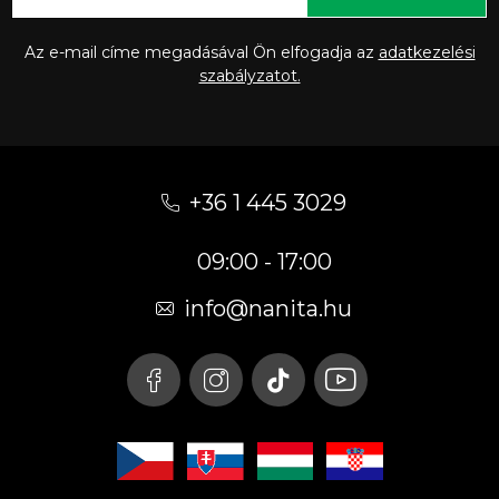
Az e-mail címe megadásával Ön elfogadja az
adatkezelési
szabályzatot.
L
á
+36 1 445 3029
b
09:00 - 17:00
l
é
info
@
nanita.hu
c