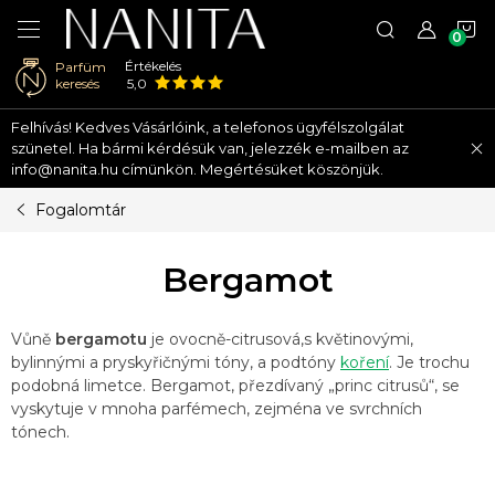
K
Értékelés
Parfüm
keresés
5,0
Ugrás
Felhívás! Kedves Vásárlóink, a telefonos ügyfélszolgálat
a
szünetel. Ha bármi kérdésük van, jelezzék e-mailben az
fő
info@nanita.hu címünkön. Megértésüket köszönjük.
tartalomhoz
Fogalomtár
Bergamot
Vůně
bergamotu
je ovocně-citrusová,s květinovými,
bylinnými a pryskyřičnými tóny, a podtóny
koření
. Je trochu
podobná limetce. Bergamot, přezdívaný „princ citrusů“, se
vyskytuje v mnoha parfémech, zejména ve svrchních
tónech.