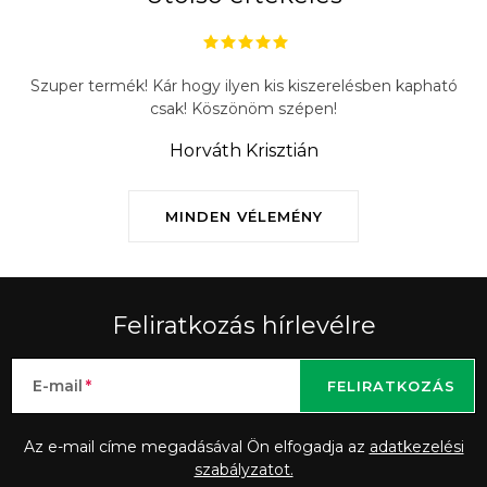
Szuper termék! Kár hogy ilyen kis kiszerelésben kapható
csak! Köszönöm szépen!
Horváth Krisztián
MINDEN VÉLEMÉNY
Feliratkozás hírlevélre
E-mail
FELIRATKOZÁS
Az e-mail címe megadásával Ön elfogadja az
adatkezelési
szabályzatot.