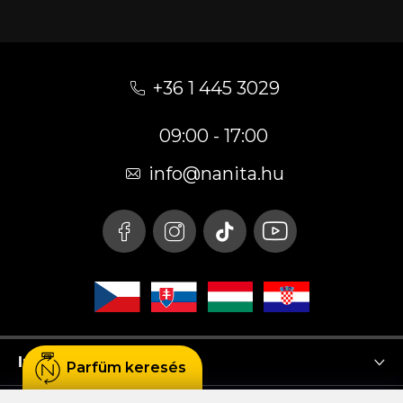
L
á
+36 1 445 3029
b
09:00 - 17:00
l
é
info
@
nanita.hu
c
Instagram
Parfüm keresés