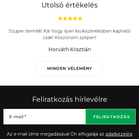
Utolsó értékelés
Szuper termék! Kár hogy ilyen kis kiszerelésben kapható
csak! Köszönöm szépen!
Horváth Krisztián
MINDEN VÉLEMÉNY
Feliratkozás hírlevélre
E-mail
FELIRATKOZÁS
Az e-mail címe megadásával Ön elfogadja az
adatkezelési