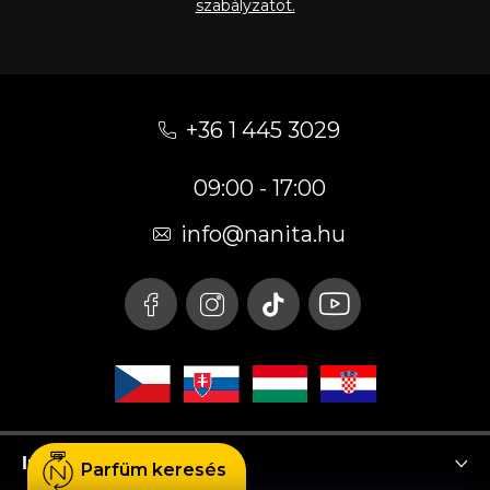
szabályzatot.
L
á
+36 1 445 3029
b
09:00 - 17:00
l
é
info
@
nanita.hu
c
Instagram
Parfüm keresés