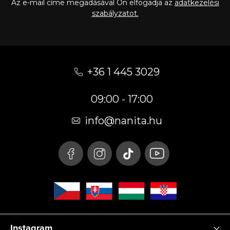
Az e-mail címe megadásával Ön elfogadja az
adatkezelési
szabályzatot.
L
á
+36 1 445 3029
b
09:00 - 17:00
l
é
info
@
nanita.hu
c
Instagram