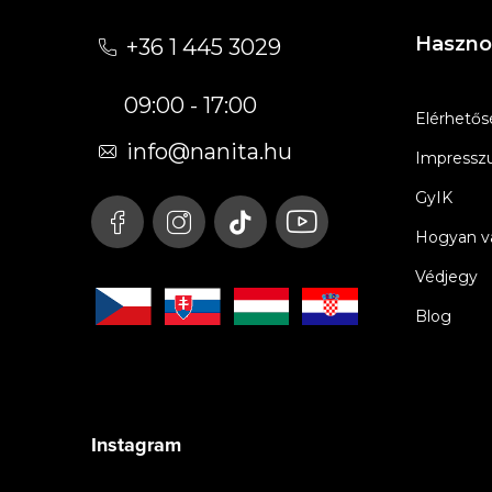
á
Haszno
+36 1 445 3029
b
09:00 - 17:00
l
Elérhetős
é
info
@
nanita.hu
Impress
c
GyIK
Hogyan vá
Védjegy
Blog
Instagram