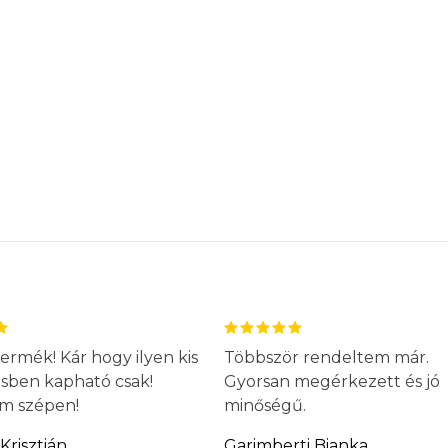
ermék! Kár hogy ilyen kis
Többször rendeltem már.
ésben kapható csak!
Gyorsan megérkezett és jó
m szépen!
minőségű.
Krisztián
Garimberti Bianka