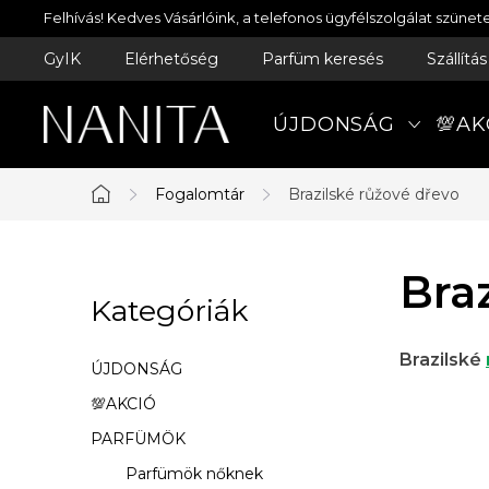
Ugrás
Felhívás! Kedves Vásárlóink, a telefonos ügyfélszolgálat szün
a
GyIK
Elérhetőség
Parfüm keresés
Szállítá
fő
tartalomhoz
ÚJDONSÁG
💯AK
Fogalomtár
Brazilské růžové dřevo
Kezdőlap
O
Bra
Kategóriák
Kategóriák
l
átugrása
d
Brazilské
ÚJDONSÁG
a
💯AKCIÓ
PARFÜMÖK
l
Parfümök nőknek