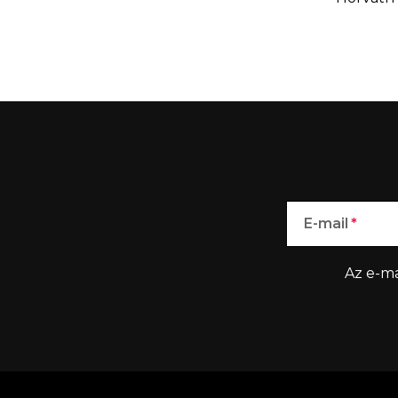
E-mail
Az e-ma
L