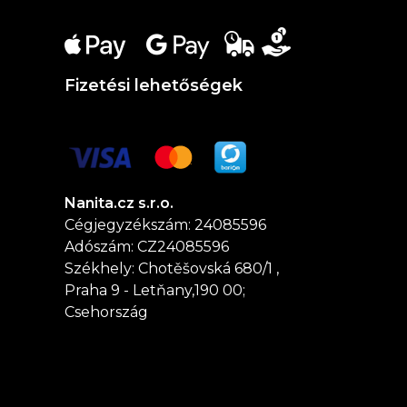
Fizetési lehetőségek
Nanita.cz s.r.o.
Cégjegyzékszám: 24085596
Adószám: CZ24085596
Székhely: Chotěšovská 680/1 ,
Praha 9 - Letňany,190 00;
Csehország