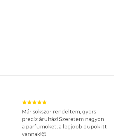
Már sokszor rendeltem, gyors
precíz áruház! Szeretem nagyon
a parfümöket, a legjobb dupok itt
vannak!😊