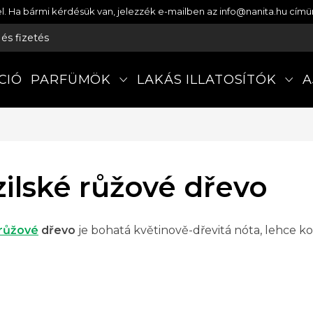
etel. Ha bármi kérdésük van, jelezzék e-mailben az info@nanita.hu cí
s és fizetés
CIÓ
PARFÜMÖK
LAKÁS ILLATOSÍTÓK
A
zilské růžové dřevo
růžové
dřevo
je bohatá květinově-dřevitá nóta, lehce k