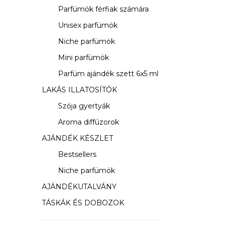
s
Parfümök férfiak számára
ó
Unisex parfümök
p
Niche parfümök
a
Mini parfümök
Parfüm ajándék szett 6x5 ml
n
LAKÁS ILLATOSÍTÓK
e
Szója gyertyák
l
Aroma diffúzorok
AJÁNDÉK KÉSZLET
Bestsellers
Niche parfümök
AJÁNDÉKUTALVÁNY
TÁSKÁK ÉS DOBOZOK