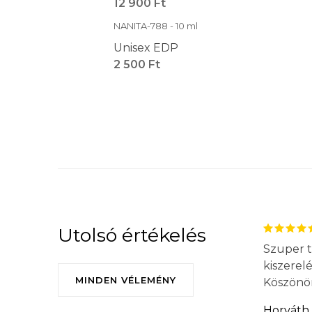
12 900 Ft
NANITA-788 - 10 ml
Unisex EDP
2 500 Ft
Utolsó értékelés
Szuper t
kiszerel
MINDEN VÉLEMÉNY
Köszönö
Horváth 