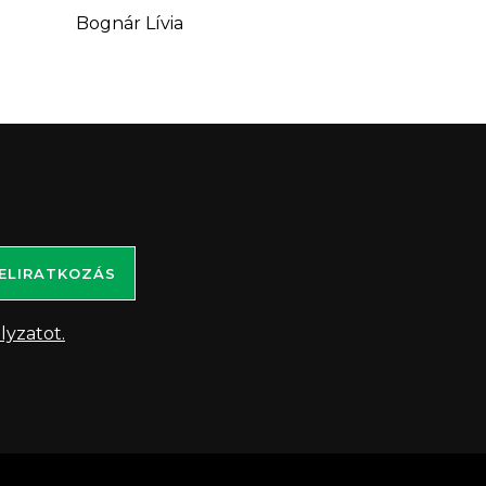
Bognár Lívia
ELIRATKOZÁS
lyzatot.