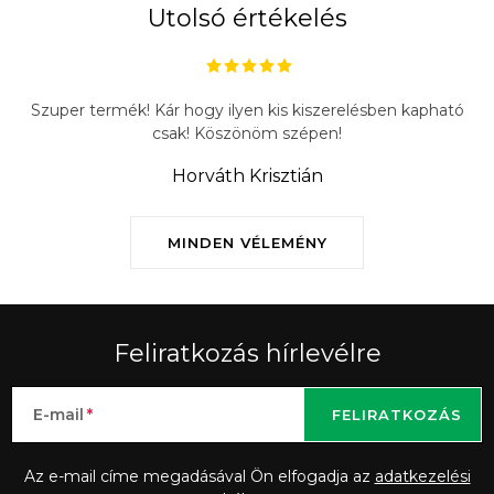
Utolsó értékelés
Szuper termék! Kár hogy ilyen kis kiszerelésben kapható
csak! Köszönöm szépen!
Horváth Krisztián
MINDEN VÉLEMÉNY
Feliratkozás hírlevélre
E-mail
FELIRATKOZÁS
Az e-mail címe megadásával Ön elfogadja az
adatkezelési