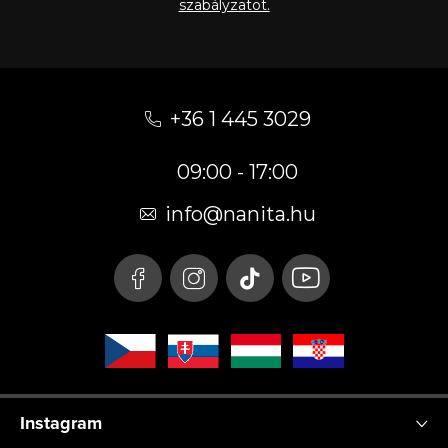
szabályzatot.
L
á
+36 1 445 3029
b
09:00 - 17:00
l
é
info
@
nanita.hu
c
Instagram