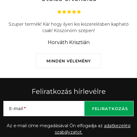
Szuper termék! Kár hogy ilyen kis kiszerelésben kapható
csak! Köszönöm szépen!
Horváth Krisztián
MINDEN VÉLEMÉNY
Feliratkozás hírlevélre
E-mail
FELIRATKOZÁS
Az e-mail címe megadásával Ön elfogadja az
adatkezelési
szabályzatot.