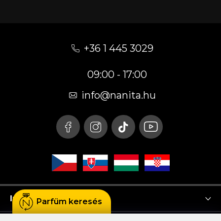
L
á
+36 1 445 3029
b
09:00 - 17:00
l
é
info
@
nanita.hu
c
Instagram
Parfüm keresés