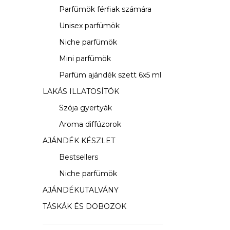
s
Parfümök férfiak számára
ó
Unisex parfümök
p
Niche parfümök
a
Mini parfümök
Parfüm ajándék szett 6x5 ml
n
LAKÁS ILLATOSÍTÓK
e
Szója gyertyák
l
Aroma diffúzorok
AJÁNDÉK KÉSZLET
Bestsellers
Niche parfümök
AJÁNDÉKUTALVÁNY
TÁSKÁK ÉS DOBOZOK