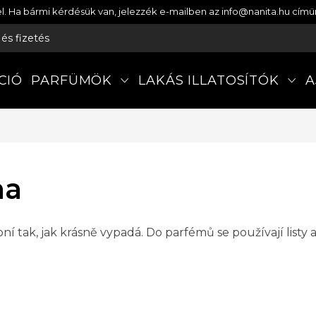
etel. Ha bármi kérdésük van, jelezzék e-mailben az info@nanita.hu cí
s és fizetés
CIÓ
PARFÜMÖK
LAKÁS ILLATOSÍTÓK
A
na
ní tak, jak krásně vypadá. Do parfémů se používají listy 