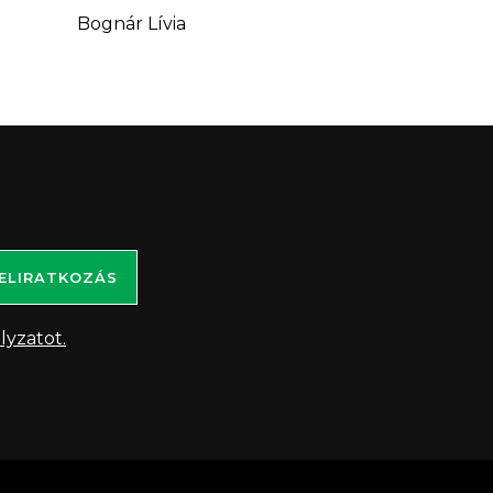
Bognár Lívia
ELIRATKOZÁS
lyzatot.