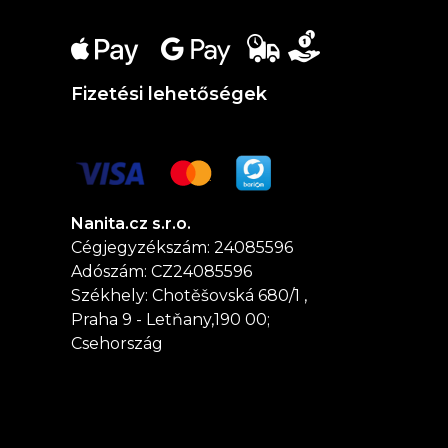
Fizetési lehetőségek
Nanita.cz s.r.o.
Cégjegyzékszám: 24085596
Adószám: CZ24085596
Székhely: Chotěšovská 680/1 ,
Praha 9 - Letňany,190 00;
Csehország