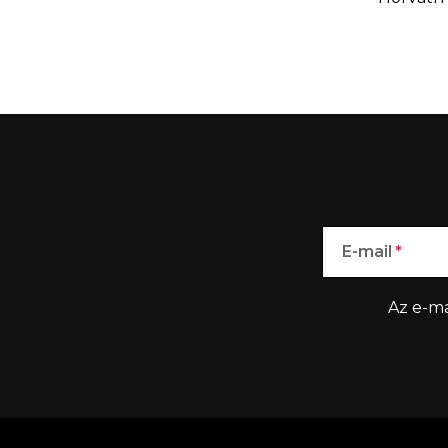
E-mail
Az e-ma
L