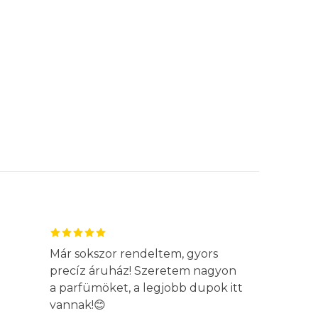
Már sokszor rendeltem, gyors
precíz áruház! Szeretem nagyon
a parfümöket, a legjobb dupok itt
vannak!😊