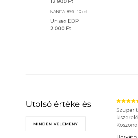
12 900 Ft
NANITA-895 - 10 ml
Unisex EDP
2 000 Ft
Utolsó értékelés
Szuper t
kiszerel
MINDEN VÉLEMÉNY
Köszönö
Horváth 