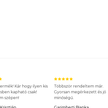
ermék! Kár hogy ilyen kis
Többször rendeltem már.
ésben kapható csak!
Gyorsan megérkezett és jó
m szépen!
minőségű.
Krisztián
Garimberti Bianka