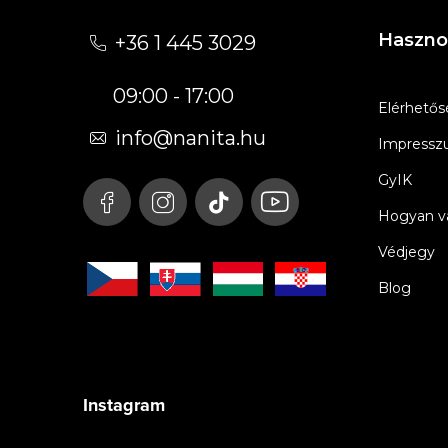
á
Haszno
+36 1 445 3029
b
09:00 - 17:00
l
Elérhetős
é
info
@
nanita.hu
Impress
c
GyIK
Hogyan vá
Védjegy
Blog
Instagram