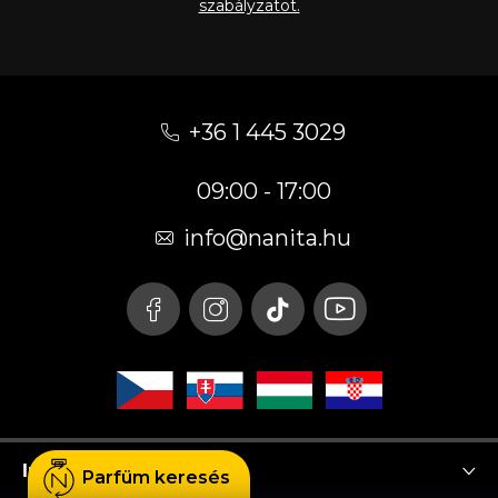
szabályzatot.
L
á
+36 1 445 3029
b
09:00 - 17:00
l
é
info
@
nanita.hu
c
Instagram
Parfüm keresés