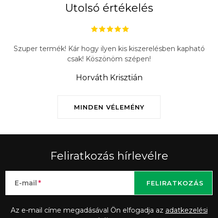
Utolsó értékelés
Szuper termék! Kár hogy ilyen kis kiszerelésben kapható
csak! Köszönöm szépen!
Horváth Krisztián
MINDEN VÉLEMÉNY
Feliratkozás hírlevélre
E-mail
FELIRATKOZÁS
Az e-mail címe megadásával Ön elfogadja az
adatkezelési