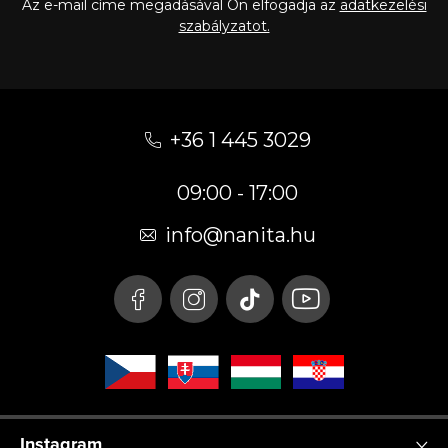
Az e-mail címe megadásával Ön elfogadja az
adatkezelési
szabályzatot.
L
á
+36 1 445 3029
b
09:00 - 17:00
l
é
info
@
nanita.hu
c
Instagram