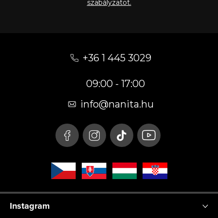
szabályzatot.
L
á
+36 1 445 3029
b
09:00 - 17:00
l
é
info
@
nanita.hu
c
Instagram