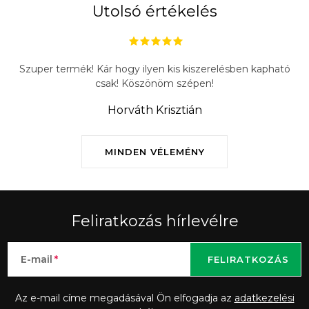
Utolsó értékelés
Szuper termék! Kár hogy ilyen kis kiszerelésben kapható
csak! Köszönöm szépen!
Horváth Krisztián
MINDEN VÉLEMÉNY
Feliratkozás hírlevélre
E-mail
FELIRATKOZÁS
Az e-mail címe megadásával Ön elfogadja az
adatkezelési