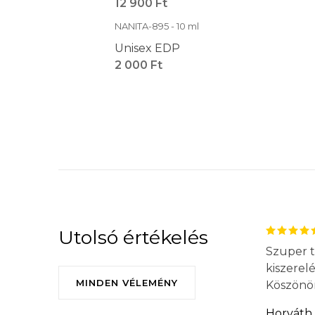
12 900 Ft
NANITA-895 - 10 ml
Unisex EDP
2 000 Ft
Utolsó értékelés
Szuper t
kiszerel
MINDEN VÉLEMÉNY
Köszönö
Horváth 