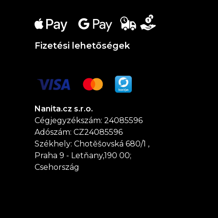
Fizetési lehetőségek
Nanita.cz s.r.o.
Cégjegyzékszám: 24085596
Adószám: CZ24085596
Székhely: Chotěšovská 680/1 ,
Praha 9 - Letňany,190 00;
Csehország