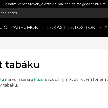
etel. Ha bármi kérdésük van, jelezzék e-mailben az info@nanita.hu cí
s és fizetés
CIÓ
PARFÜMÖK
LAKÁS ILLATOSÍTÓK
A
t tabáku
ku
má vůni sena a
kůže
, s vzdušným květinovým tónem. J
 tabáku.