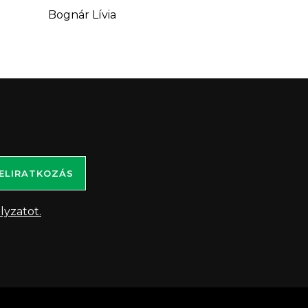
Bognár Lívia
ELIRATKOZÁS
lyzatot.