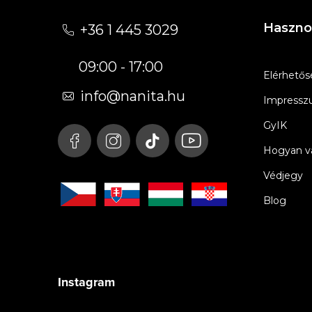
á
Haszno
+36 1 445 3029
b
09:00 - 17:00
l
Elérhetős
é
info
@
nanita.hu
Impress
c
GyIK
Hogyan vá
Védjegy
Blog
Instagram