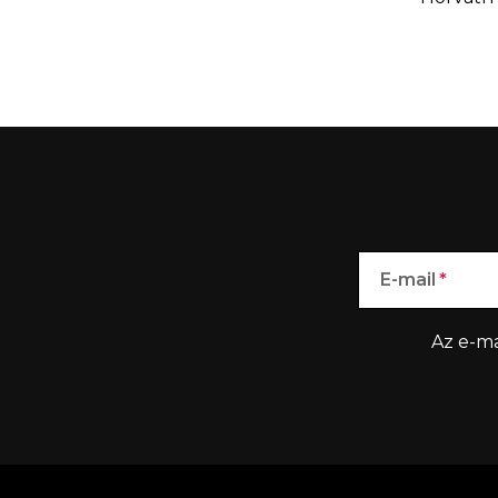
E-mail
Az e-ma
L