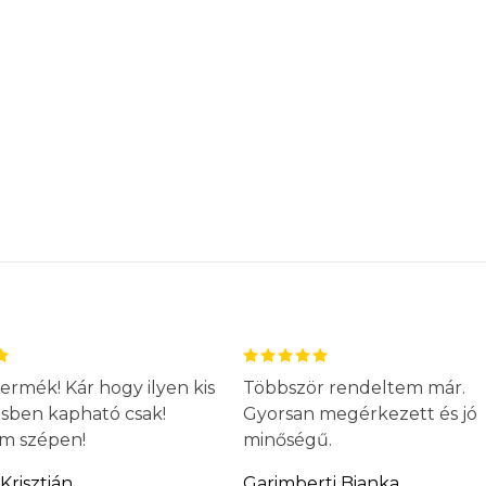
ermék! Kár hogy ilyen kis
Többször rendeltem már.
ésben kapható csak!
Gyorsan megérkezett és jó
m szépen!
minőségű.
Krisztián
Garimberti Bianka