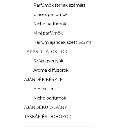
s
Parfümök férfiak számára
ó
Unisex parfümök
p
Niche parfümök
a
Mini parfümök
Parfüm ajándék szett 6x5 ml
n
LAKÁS ILLATOSÍTÓK
e
Szója gyertyák
l
Aroma diffúzorok
AJÁNDÉK KÉSZLET
Bestsellers
Niche parfümök
AJÁNDÉKUTALVÁNY
TÁSKÁK ÉS DOBOZOK