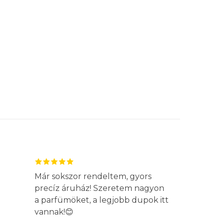
Már sokszor rendeltem, gyors
precíz áruház! Szeretem nagyon
a parfümöket, a legjobb dupok itt
vannak!😊