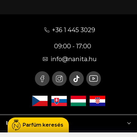
L
á
+36 1 445 3029
b
09:00 - 17:00
l
é
info
@
nanita.hu
c
Instagram
Parfüm keresés