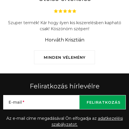
Szuper termék! Kár hogy ilyen kis kiszerelésben kapható
csak! Köszönöm szépen!
Horváth Krisztián
MINDEN VÉLEMÉNY
Feliratkozás hírlevélre
E-mail
FELIRATKOZÁS
Az e-mail címe megadásával Ön elfogadja az
adatkezelési
szabályzatot.