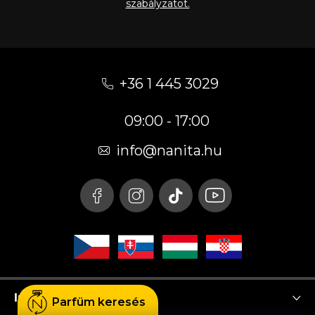
szabályzatot.
L
á
+36 1 445 3029
b
09:00 - 17:00
l
é
info
@
nanita.hu
c
Instagram
Parfüm keresés