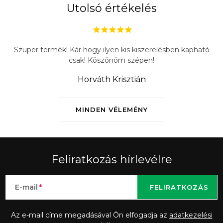
Utolsó értékelés
Szuper termék! Kár hogy ilyen kis kiszerelésben kapható
csak! Köszönöm szépen!
Horváth Krisztián
MINDEN VÉLEMÉNY
Feliratkozás hírlevélre
E-mail
FELIRATKOZÁS
Az e-mail címe megadásával Ön elfogadja az
adatkezelési