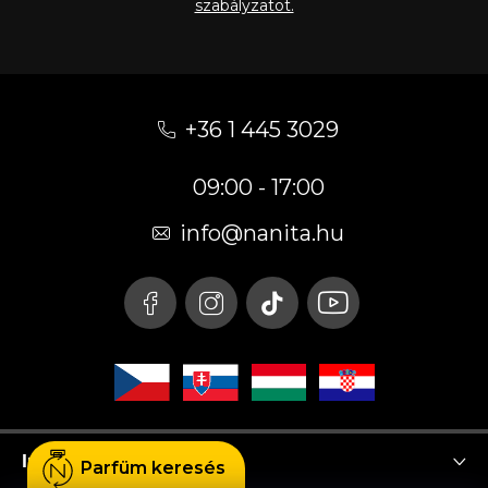
szabályzatot.
L
á
+36 1 445 3029
b
09:00 - 17:00
l
é
info
@
nanita.hu
c
Instagram
Parfüm keresés