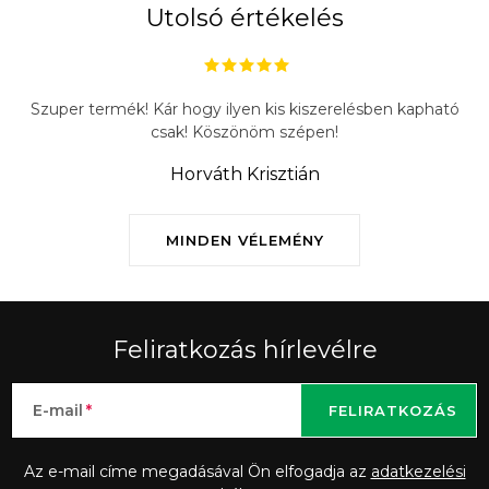
Utolsó értékelés
Szuper termék! Kár hogy ilyen kis kiszerelésben kapható
csak! Köszönöm szépen!
Horváth Krisztián
MINDEN VÉLEMÉNY
Feliratkozás hírlevélre
E-mail
FELIRATKOZÁS
Az e-mail címe megadásával Ön elfogadja az
adatkezelési