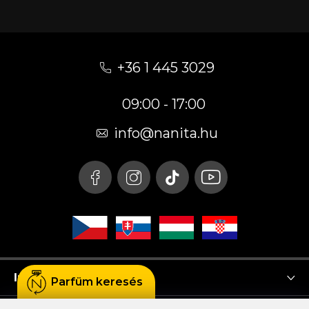
L
á
+36 1 445 3029
b
09:00 - 17:00
l
é
info
@
nanita.hu
c
Instagram
Parfüm keresés