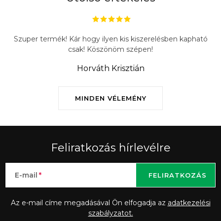
Szuper termék! Kár hogy ilyen kis kiszerelésben kapható
csak! Köszönöm szépen!
Horváth Krisztián
MINDEN VÉLEMÉNY
Feliratkozás hírlevélre
E-mail
FELIRATKOZÁS
Az e-mail címe megadásával Ön elfogadja az
adatkezelési
szabályzatot.