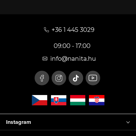
L
á
+36 1 445 3029
b
09:00 - 17:00
l
é
info
@
nanita.hu
c
Instagram