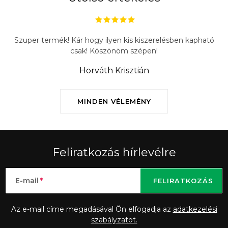
Szuper termék! Kár hogy ilyen kis kiszerelésben kapható
csak! Köszönöm szépen!
Horváth Krisztián
MINDEN VÉLEMÉNY
Feliratkozás hírlevélre
E-mail
FELIRATKOZÁS
Az e-mail címe megadásával Ön elfogadja az
adatkezelési
szabályzatot.