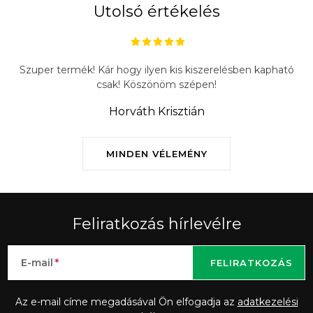
Utolsó értékelés
Szuper termék! Kár hogy ilyen kis kiszerelésben kapható
csak! Köszönöm szépen!
Horváth Krisztián
MINDEN VÉLEMÉNY
Feliratkozás hírlevélre
E-mail
FELIRATKOZÁS
Az e-mail címe megadásával Ön elfogadja az
adatkezelési