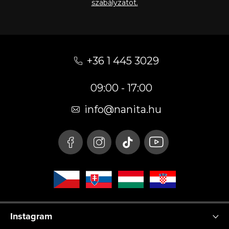
szabályzatot.
L
á
+36 1 445 3029
b
09:00 - 17:00
l
é
info
@
nanita.hu
c
Instagram