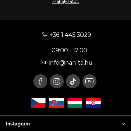
szabályzatot.
L
á
+36 1 445 3029
b
09:00 - 17:00
l
é
info
@
nanita.hu
c
Instagram