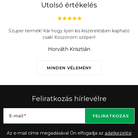
Utolsó értékelés
Szuper termék! Kár hogy ilyen kis kiszerelésben kapható
csak! Köszönöm szépen!
Horváth Krisztián
MINDEN VÉLEMÉNY
Feliratkozás hírlevélre
E-mail
FELIRATKOZÁS
Az e-mail címe megadásával Ön elfogadja az
adatkezelési