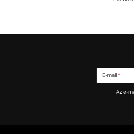
E-mail
Az e-ma
L