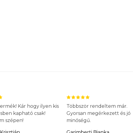
ermék! Kár hogy ilyen kis
Többször rendeltem már.
ésben kapható csak!
Gyorsan megérkezett és jó
m szépen!
minőségű.
Krisztián
Garimberti Bianka