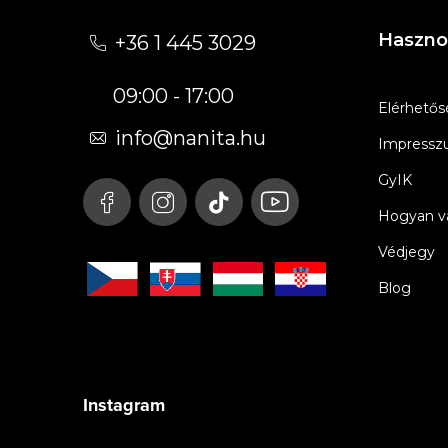
á
Haszno
+36 1 445 3029
b
09:00 - 17:00
l
Elérhetős
é
info
@
nanita.hu
Impress
c
GyIK
Hogyan vá
Védjegy
Blog
Instagram