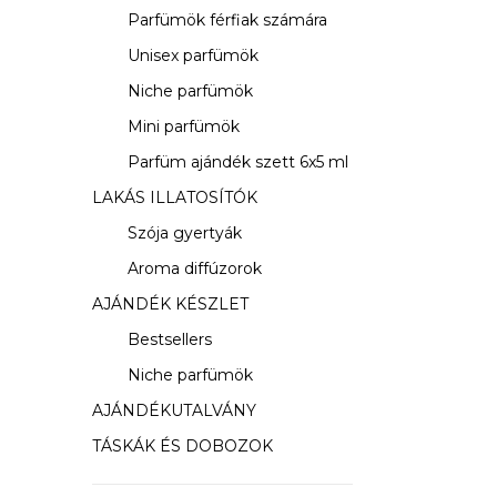
s
Parfümök férfiak számára
ó
Unisex parfümök
p
Niche parfümök
a
Mini parfümök
Parfüm ajándék szett 6x5 ml
n
LAKÁS ILLATOSÍTÓK
e
Szója gyertyák
l
Aroma diffúzorok
AJÁNDÉK KÉSZLET
Bestsellers
Niche parfümök
AJÁNDÉKUTALVÁNY
TÁSKÁK ÉS DOBOZOK