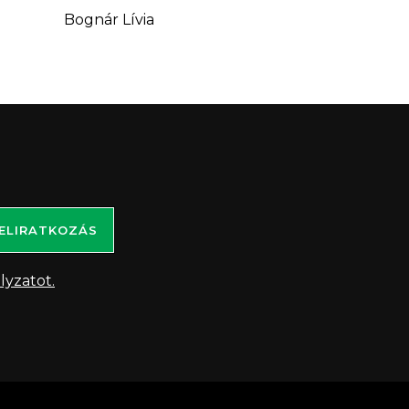
Bognár Lívia
ELIRATKOZÁS
lyzatot.