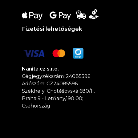
Fizetési lehetőségek
Nanita.cz s.r.o.
Cégjegyzékszám: 24085596
Adószám: CZ24085596
Székhely: Chotěšovská 680/1 ,
Praha 9 - Letňany,190 00;
Csehország