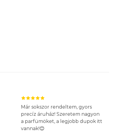
Már sokszor rendeltem, gyors
precíz áruház! Szeretem nagyon
a parfümöket, a legjobb dupok itt
vannak!😊