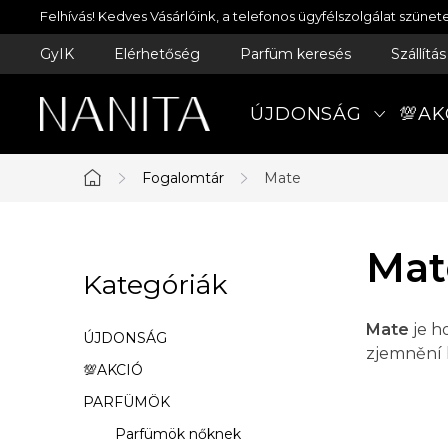
Ugrás
Felhívás! Kedves Vásárlóink, a telefonos ügyfélszolgálat szün
a
GyIK
Elérhetőség
Parfüm keresés
Szállítá
fő
tartalomhoz
ÚJDONSÁG
💯AK
Fogalomtár
Mate
Kezdőlap
O
Mat
Kategóriák
Kategóriák
l
átugrása
d
Mate
je h
ÚJDONSÁG
zjemnění 
a
💯AKCIÓ
PARFÜMÖK
l
Parfümök nőknek