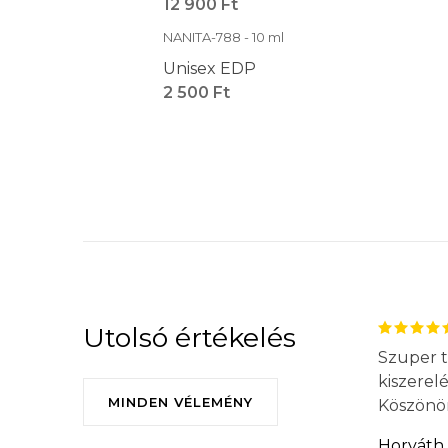
12 900 Ft
NANITA-788 - 10 ml
Unisex EDP
2 500 Ft
Utolsó értékelés
Szuper t
kiszerel
MINDEN VÉLEMÉNY
Köszönö
Horváth 