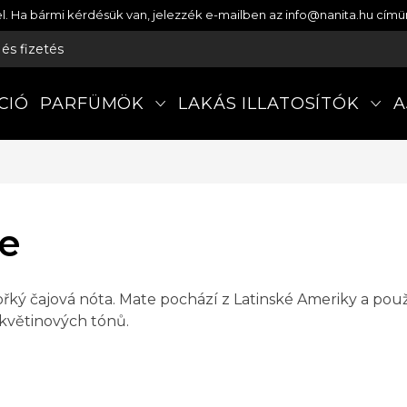
etel. Ha bármi kérdésük van, jelezzék e-mailben az info@nanita.hu cí
s és fizetés
CIÓ
PARFÜMÖK
LAKÁS ILLATOSÍTÓK
A
e
ořký čajová nóta. Mate pochází z Latinské Ameriky a použ
květinových tónů.