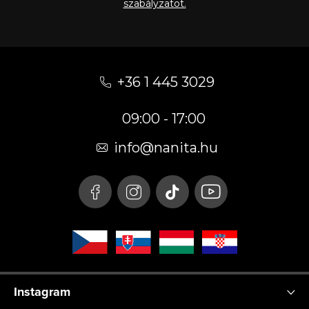
szabályzatot.
L
á
+36 1 445 3029
b
09:00 - 17:00
l
é
info
@
nanita.hu
c
Instagram