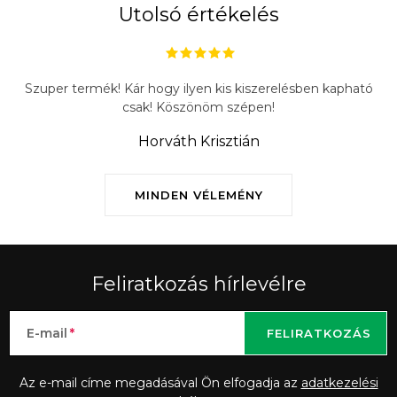
Utolsó értékelés
Szuper termék! Kár hogy ilyen kis kiszerelésben kapható
csak! Köszönöm szépen!
Horváth Krisztián
MINDEN VÉLEMÉNY
Feliratkozás hírlevélre
E-mail
FELIRATKOZÁS
Az e-mail címe megadásával Ön elfogadja az
adatkezelési