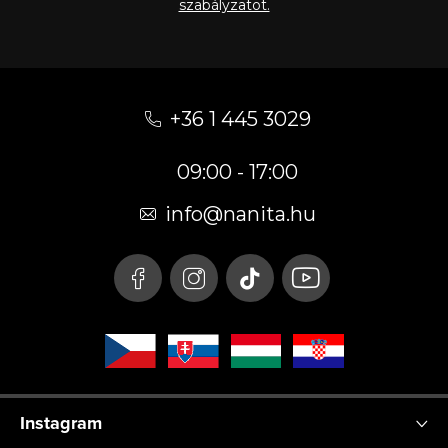
szabályzatot.
L
á
+36 1 445 3029
b
09:00 - 17:00
l
é
info
@
nanita.hu
c
Instagram