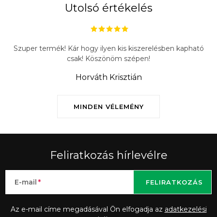
Utolsó értékelés
Szuper termék! Kár hogy ilyen kis kiszerelésben kapható
csak! Köszönöm szépen!
Horváth Krisztián
MINDEN VÉLEMÉNY
Feliratkozás hírlevélre
E-mail
FELIRATKOZÁS
Az e-mail címe megadásával Ön elfogadja az
adatkezelési