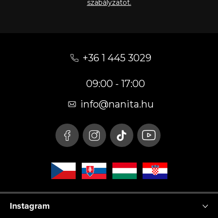
szabályzatot.
L
á
+36 1 445 3029
b
09:00 - 17:00
l
é
info
@
nanita.hu
c
Instagram