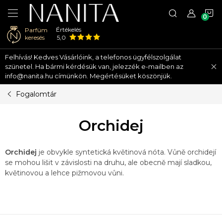
K
Értékelés
Parfüm
keresés
5,0
Ugrás
Felhívás! Kedves Vásárlóink, a telefonos ügyfélszolgálat
a
szünetel. Ha bármi kérdésük van, jelezzék e-mailben az
fő
info@nanita.hu címünkön. Megértésüket köszönjük.
tartalomhoz
Fogalomtár
Orchidej
Orchidej
je obvykle syntetická květinová nóta. Vůně orchidejí
se mohou lišit v závislosti na druhu, ale obecně mají sladkou,
květinovou a lehce pižmovou vůni.