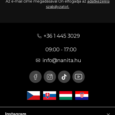
Az e-mail címe megadásával Ön elfogadja az
adatkezelési
szabályzatot.
L
á
+36 1 445 3029
b
09:00 - 17:00
l
é
info
@
nanita.hu
c
Instagram