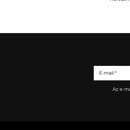
E-mail
Az e-ma
L