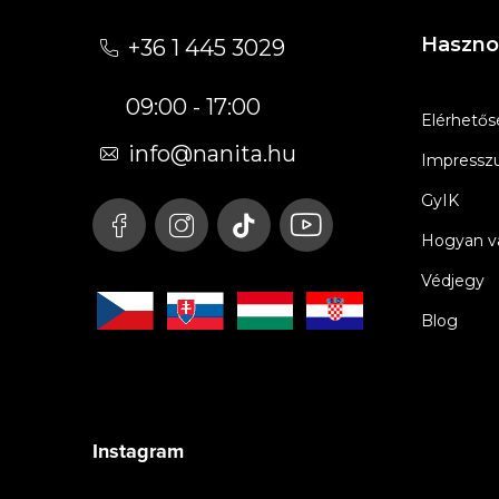
á
Haszno
+36 1 445 3029
b
09:00 - 17:00
l
Elérhetős
é
info
@
nanita.hu
Impress
c
GyIK
Hogyan vá
Védjegy
Blog
Instagram