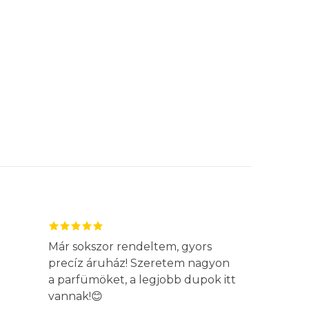
Már sokszor rendeltem, gyors
precíz áruház! Szeretem nagyon
a parfümöket, a legjobb dupok itt
vannak!😊