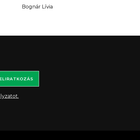
Bognár Lívia
ELIRATKOZÁS
lyzatot.