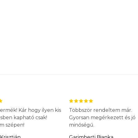
ermék! Kár hogy ilyen kis
Többször rendeltem már.
ésben kapható csak!
Gyorsan megérkezett és jó
m szépen!
minőségű.
Krisztián
Garimberti Bianka