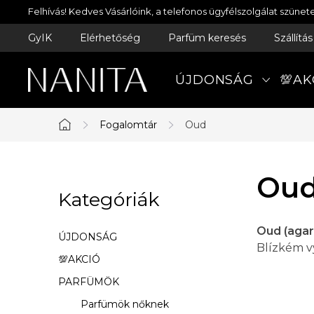
Ugrás
Felhívás! Kedves Vásárlóink, a telefonos ügyfélszolgálat szün
a
GyIK
Elérhetőség
Parfüm keresés
Szállítá
fő
tartalomhoz
ÚJDONSÁG
💯AK
Fogalomtár
Oud
Kezdőlap
O
Ou
Kategóriák
Kategóriák
l
átugrása
d
Oud (agar
ÚJDONSÁG
Blízkém v
a
💯AKCIÓ
PARFÜMÖK
l
Parfümök nőknek