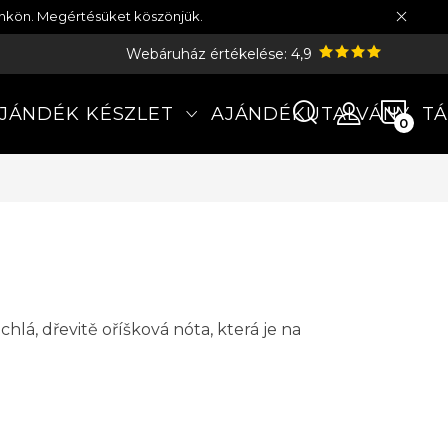
münkön. Megértésüket köszönjük.
Webáruház értékelése: 4,9
KOS
JÁNDÉK KÉSZLET
AJÁNDÉKUTALVÁNY
TÁ
chlá, dřevitě oříšková nóta, která je na