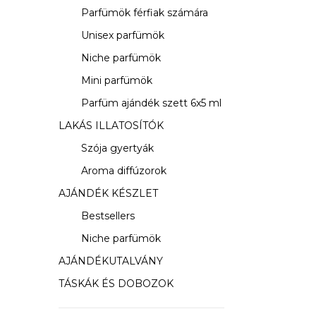
s
Parfümök férfiak számára
ó
Unisex parfümök
p
Niche parfümök
a
Mini parfümök
Parfüm ajándék szett 6x5 ml
n
LAKÁS ILLATOSÍTÓK
e
Szója gyertyák
l
Aroma diffúzorok
AJÁNDÉK KÉSZLET
Bestsellers
Niche parfümök
AJÁNDÉKUTALVÁNY
TÁSKÁK ÉS DOBOZOK