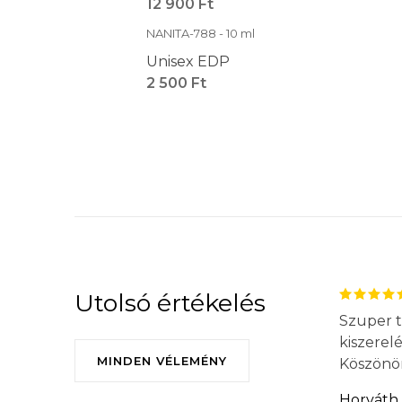
12 900 Ft
NANITA-788 - 10 ml
Unisex EDP
2 500 Ft
Utolsó értékelés
Szuper t
kiszerel
MINDEN VÉLEMÉNY
Köszönö
Horváth 