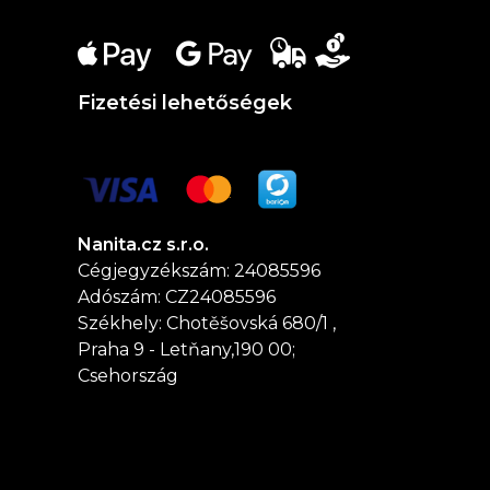
Fizetési lehetőségek
Nanita.cz s.r.o.
Cégjegyzékszám: 24085596
Adószám: CZ24085596
Székhely: Chotěšovská 680/1 ,
Praha 9 - Letňany,190 00;
Csehország