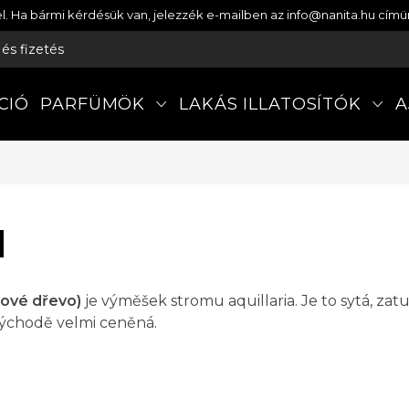
etel. Ha bármi kérdésük van, jelezzék e-mailben az info@nanita.hu cí
s és fizetés
CIÓ
PARFÜMÖK
LAKÁS ILLATOSÍTÓK
A
d
ové dřevo)
je výměšek stromu aquillaria. Je to sytá, zatu
ýchodě velmi ceněná.