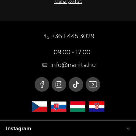
szabályzatot.
L
á
+36 1 445 3029
b
09:00 - 17:00
l
é
info
@
nanita.hu
c
Instagram