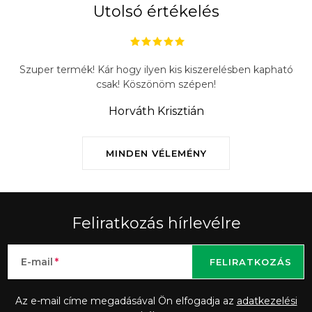
Utolsó értékelés
Szuper termék! Kár hogy ilyen kis kiszerelésben kapható
csak! Köszönöm szépen!
Horváth Krisztián
MINDEN VÉLEMÉNY
Feliratkozás hírlevélre
E-mail
FELIRATKOZÁS
Az e-mail címe megadásával Ön elfogadja az
adatkezelési