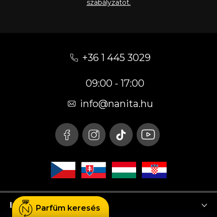
szabályzatot.
L
á
+36 1 445 3029
b
09:00 - 17:00
l
é
info
@
nanita.hu
c
Instagram
Parfüm keresés