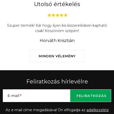
Utolsó értékelés
Szuper termék! Kár hogy ilyen kis kiszerelésben kapható
csak! Köszönöm szépen!
Horváth Krisztián
MINDEN VÉLEMÉNY
Feliratkozás hírlevélre
E-mail
FELIRATKOZÁS
Az e-mail címe megadásával Ön elfogadja az
adatkezelési