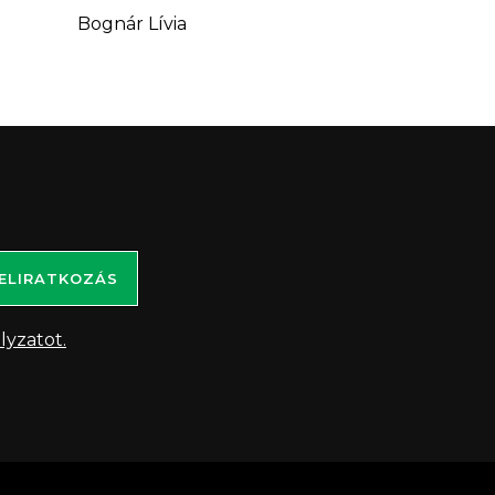
Bognár Lívia
ELIRATKOZÁS
lyzatot.