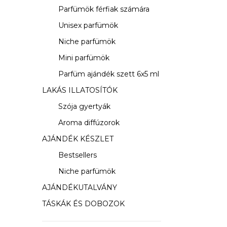
s
Parfümök férfiak számára
ó
Unisex parfümök
p
Niche parfümök
a
Mini parfümök
Parfüm ajándék szett 6x5 ml
n
LAKÁS ILLATOSÍTÓK
e
Szója gyertyák
l
Aroma diffúzorok
AJÁNDÉK KÉSZLET
Bestsellers
Niche parfümök
AJÁNDÉKUTALVÁNY
TÁSKÁK ÉS DOBOZOK