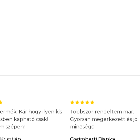
ermék! Kár hogy ilyen kis
Többször rendeltem már.
ésben kapható csak!
Gyorsan megérkezett és jó
m szépen!
minőségű.
Krisztián
Garimberti Bianka