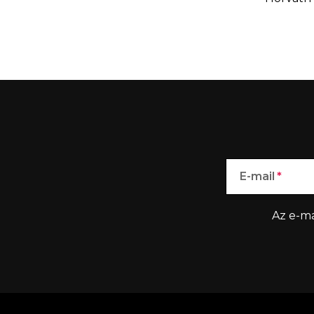
E-mail
Az e-ma
L