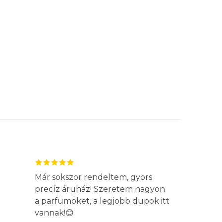
Már sokszor rendeltem, gyors
precíz áruház! Szeretem nagyon
a parfümöket, a legjobb dupok itt
vannak!😊