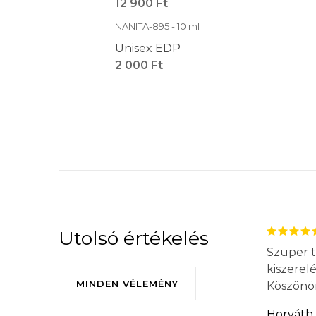
12 900 Ft
NANITA-895 - 10 ml
Unisex EDP
2 000 Ft
Utolsó értékelés
Szuper t
kiszerel
MINDEN VÉLEMÉNY
Köszönö
Horváth 