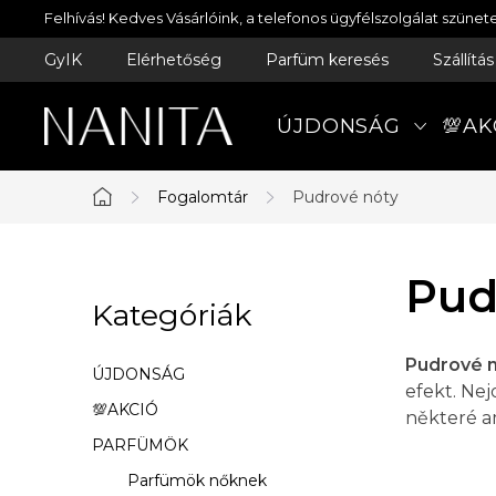
Ugrás
Felhívás! Kedves Vásárlóink, a telefonos ügyfélszolgálat szün
a
GyIK
Elérhetőség
Parfüm keresés
Szállítá
fő
tartalomhoz
ÚJDONSÁG
💯AK
Fogalomtár
Pudrové nóty
Kezdőlap
O
Pud
Kategóriák
Kategóriák
l
átugrása
d
Pudrové 
ÚJDONSÁG
efekt. Ne
a
💯AKCIÓ
některé a
PARFÜMÖK
l
Parfümök nőknek