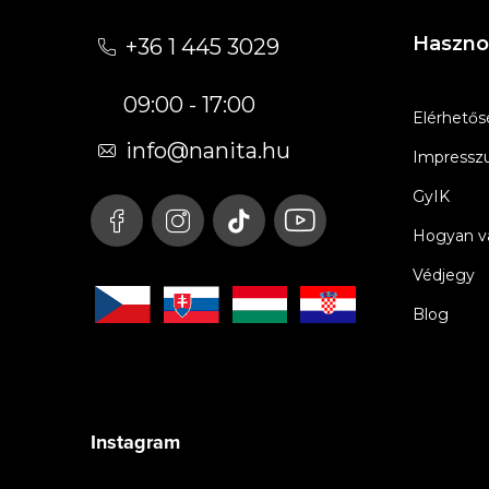
á
Haszno
+36 1 445 3029
b
09:00 - 17:00
l
Elérhetős
é
info
@
nanita.hu
Impress
c
GyIK
Hogyan vá
Védjegy
Blog
Instagram