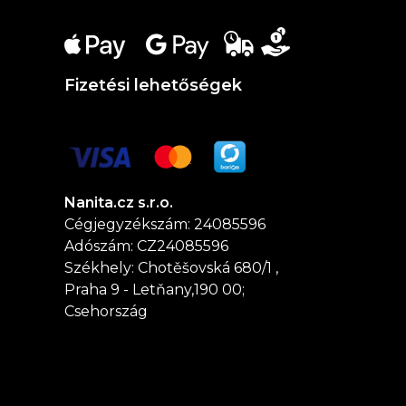
Fizetési lehetőségek
Nanita.cz s.r.o.
Cégjegyzékszám: 24085596
Adószám: CZ24085596
Székhely: Chotěšovská 680/1 ,
Praha 9 - Letňany,190 00;
Csehország