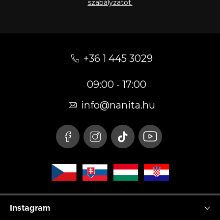
szabályzatot.
L
á
+36 1 445 3029
b
09:00 - 17:00
l
é
info
@
nanita.hu
c
Instagram