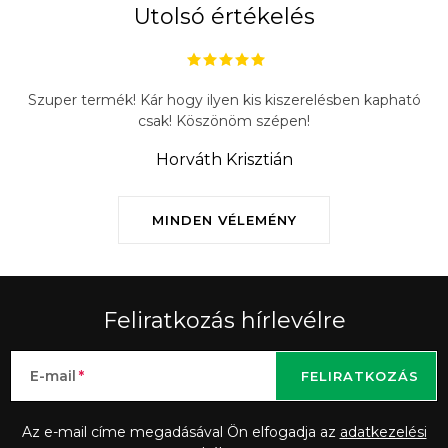
Utolsó értékelés
Szuper termék! Kár hogy ilyen kis kiszerelésben kapható
csak! Köszönöm szépen!
Horváth Krisztián
MINDEN VÉLEMÉNY
Feliratkozás hírlevélre
E-mail
FELIRATKOZÁS
Az e-mail címe megadásával Ön elfogadja az
adatkezelési