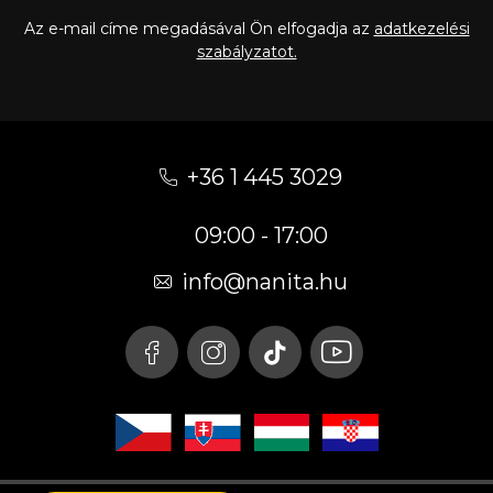
Az e-mail címe megadásával Ön elfogadja az
adatkezelési
szabályzatot.
L
á
+36 1 445 3029
b
09:00 - 17:00
l
é
info
@
nanita.hu
c