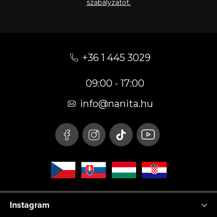
szabályzatot.
L
á
+36 1 445 3029
b
09:00 - 17:00
l
é
info
@
nanita.hu
c
Instagram