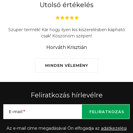
Utolsó értékelés
Szuper termék! Kár hogy ilyen kis kiszerelésben kapható
csak! Köszönöm szépen!
Horváth Krisztián
MINDEN VÉLEMÉNY
Feliratkozás hírlevélre
E-mail
FELIRATKOZÁS
Az e-mail címe megadásával Ön elfogadja az
adatkezelési