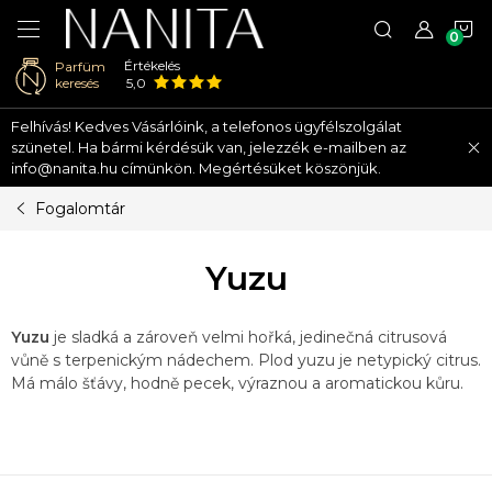
K
Értékelés
Parfüm
keresés
5,0
Ugrás
Felhívás! Kedves Vásárlóink, a telefonos ügyfélszolgálat
a
szünetel. Ha bármi kérdésük van, jelezzék e-mailben az
fő
info@nanita.hu címünkön. Megértésüket köszönjük.
tartalomhoz
Fogalomtár
Yuzu
Yuzu
je sladká a zároveň velmi hořká, jedinečná citrusová
vůně s terpenickým nádechem.
Plod
yuzu
je netypický citrus.
Má málo šťávy, hodně pecek, výraznou a aromatickou kůru.