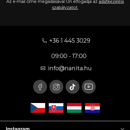
Az e-mail címe megadásával Ön elfogadja az
adatkezelési
szabályzatot.
L
á
+36 1 445 3029
b
09:00 - 17:00
l
é
info
@
nanita.hu
c
Instagram