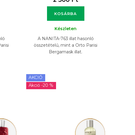
KOSÁRBA
Készleten
nló
A NANITA-763 illat hasonló
arisi
összetételű, mint a Orto Parisi
Bergamask illat.
AKCIÓ
-20 %