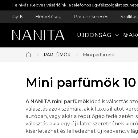
Ugrás
Felhívás! Kedves Vásárlóink, a telefonos ügyfélszolgálat szün
a
GyIK
Elérhetőség
Parfüm keresés
Szállítá
fő
tartalomhoz
ÚJDONSÁG
💯AK
PARFÜMÖK
Mini parfümök
Kezdőlap
Mini parfümök 10
A NANITA mini parfümök
ideális választás az
választás azok számára, akik luxus illatot ke
autóban, vagy akár a repülőgép fedélzetén is
választás, akik egy új illatot szeretnének ki
kísérletezhet és felfedezhet új kedvenc, világm