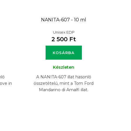
NANITA-607 - 10 ml
Unisex EDP
2 500 Ft
KOSÁRBA
Készleten
nló
A NANITA-607 illat hasonló
ove in
összetételű, mint a Tom Ford
Mandarino di Amalfi illat.