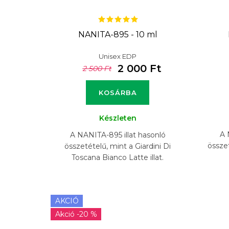
s
t
NANITA-895 - 10 ml
á
Unisex EDP
j
2 000 Ft
2 500 Ft
a
KOSÁRBA
Készleten
A 
A NANITA-895 illat hasonló
összet
összetételű, mint a Giardini Di
Toscana Bianco Latte illat.
AKCIÓ
-20 %