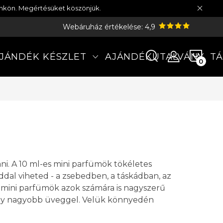
münkön. Megértésüket köszönjük.
Webáruház értékelése: 4,9
KOS
JÁNDÉK KÉSZLET
AJÁNDÉKUTALVÁNY
TÁ
ani. A 10 ml-es mini parfümök tökéletes
ddal viheted - a zsebedben, a táskádban, az
a mini parfümök azok számára is nagyszerű
ak egy nagyobb üveggel. Velük könnyedén