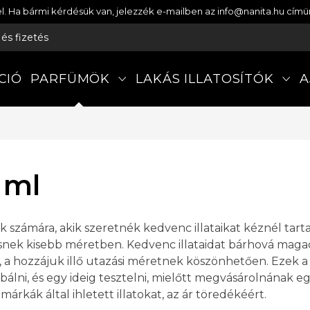
etel. Ha bármi kérdésük van, jelezzék e-mailben az info@nanita.hu cí
s és fizetés
CIÓ
PARFÜMÖK
LAKÁS ILLATOSÍTÓK
A
 ml
ok számára, akik szeretnék kedvenc illataikat kéznél tart
resnek kisebb méretben. Kedvenc illataidat bárhová maga
, a hozzájuk illő utazási méretnek köszönhetően. Ezek 
próbálni, és egy ideig tesztelni, mielőtt megvásárolnán
árkák által ihletett illatokat, az ár töredékéért.