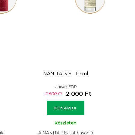
NANITA-315 - 10 ml
Unisex EDP
2 000 Ft
2 500 Ft
KOSÁRBA
Készleten
nló
A NANITA-315 illat hasonló