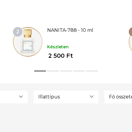
NANITA-788 - 10 ml
Készleten
2 500 Ft
Illattípus
Fő össze