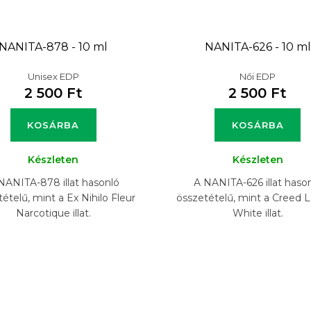
NANITA-878 - 10 ml
NANITA-626 - 10 ml
Unisex EDP
Női EDP
2 500 Ft
2 500 Ft
KOSÁRBA
KOSÁRBA
Készleten
Készleten
NANITA-878 illat hasonló
A NANITA-626 illat haso
ételű, mint a Ex Nihilo Fleur
összetételű, mint a Creed L
Narcotique illat.
White illat.