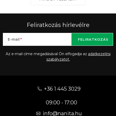
Feliratkozás hírlevélre
E-mail
FELIRATKOZÁS
Az e-mail címe megadásával Ön elfogadja az
adatkezelési
szabályzatot.
L
á
+36 1 445 3029
b
09:00 - 17:00
l
é
info
@
nanita.hu