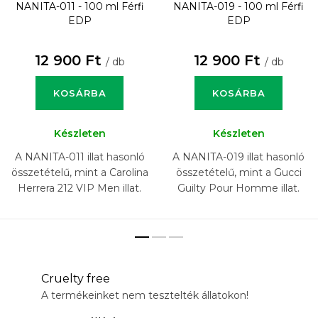
NANITA-011 - 100 ml
Férfi
NANITA-019 - 100 ml
Férfi
EDP
EDP
12 900 Ft
12 900 Ft
/ db
/ db
KOSÁRBA
KOSÁRBA
Készleten
Készleten
A NANITA-011 illat hasonló
A NANITA-019 illat hasonló
összetételű, mint a Carolina
összetételű, mint a Gucci
Herrera 212 VIP Men illat.
Guilty Pour Homme illat.
Cruelty free
A termékeinket nem tesztelték állatokon!