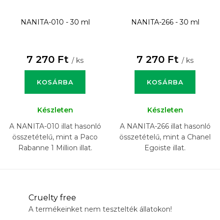
NANITA-010 - 30 ml
NANITA-266 - 30 ml
7 270 Ft
7 270 Ft
/ ks
/ ks
KOSÁRBA
KOSÁRBA
Készleten
Készleten
A NANITA-010 illat hasonló
A NANITA-266 illat hasonló
összetételű, mint a Paco
összetételű, mint a Chanel
Rabanne 1 Million illat.
Egoiste illat.
Cruelty free
A termékeinket nem tesztelték állatokon!