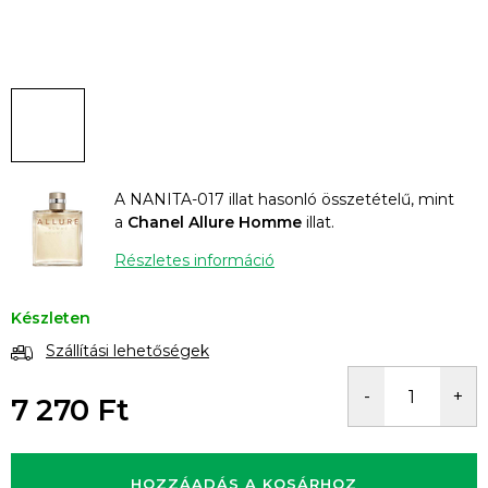
A NANITA-017 illat hasonló összetételű, mint
a
Chanel Allure Homme
illat.
Részletes információ
Készleten
Szállítási lehetőségek
7 270 Ft
Egységár:
HOZZÁADÁS A KOSÁRHOZ