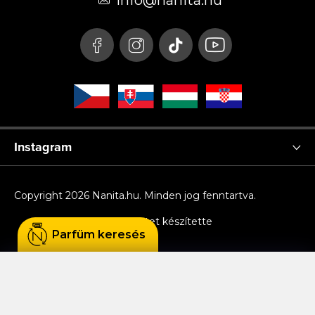
é
info
@
nanita.hu
c
Instagram
Copyright 2026
Nanita.hu
. Minden jog fenntartva.
Shoptet készítette
Parfüm keresés
Sütiket használunk, hogy Ön kényelmesen
böngészhessen az oldalon, és hogy a weboldal
funkcionalitását, teljesítményét és