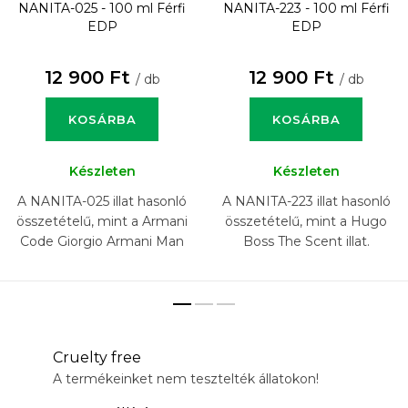
NANITA-025 - 100 ml
Férfi
NANITA-223 - 100 ml
Férfi
EDP
EDP
12 900 Ft
12 900 Ft
/ db
/ db
KOSÁRBA
KOSÁRBA
Készleten
Készleten
A NANITA-025 illat hasonló
A NANITA-223 illat hasonló
összetételű, mint a Armani
összetételű, mint a Hugo
Code Giorgio Armani Man
Boss The Scent illat.
illat.
Cruelty free
A termékeinket nem tesztelték állatokon!