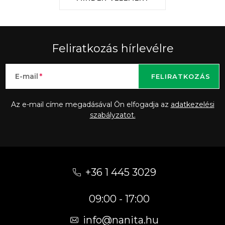
Feliratkozás hírlevélre
E-mail
FELIRATKOZÁS
Az e-mail címe megadásával Ön elfogadja az
adatkezelési
szabályzatot.
L
á
+36 1 445 3029
b
09:00 - 17:00
l
é
info
@
nanita.hu