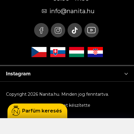
l
é
info
@
nanita.hu
c
Instagram
Copyright 2026
Nanita.hu
. Minden jog fenntartva.
Shoptet készítette
Parfüm keresés
Sütiket használunk, hogy Ön kényelmesen
böngészhessen az oldalon, és hogy a weboldal