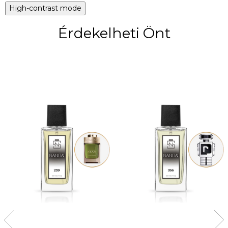
High-contrast mode
Érdekelheti Önt