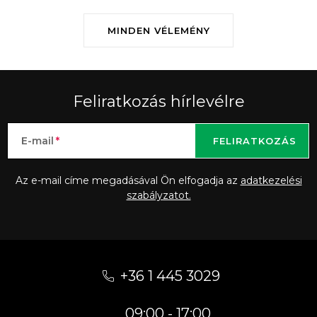
MINDEN VÉLEMÉNY
Feliratkozás hírlevélre
E-mail
FELIRATKOZÁS
Az e-mail címe megadásával Ön elfogadja az
adatkezelési
szabályzatot.
L
á
+36 1 445 3029
b
09:00 - 17:00