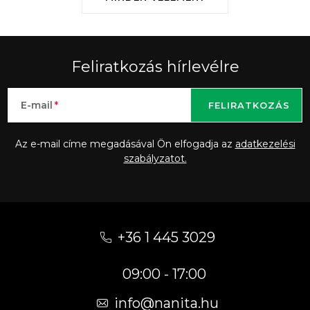
Feliratkozás hírlevélre
E-mail
FELIRATKOZÁS
Az e-mail címe megadásával Ön elfogadja az
adatkezelési
szabályzatot.
L
á
+36 1 445 3029
b
09:00 - 17:00
l
é
info
@
nanita.hu