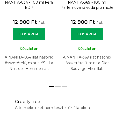
NANITA-034 - 100 ml
Férfi
NANITA-369 - 100 ml
EDP
Parfémovaná voda pro muže
12 900 Ft
12 900 Ft
/ db
/ db
KOSÁRBA
KOSÁRBA
Készleten
Készleten
A NANITA-034 illat hasonló
A NANITA-369 illat hasonló
összetételű, mint a YSL La
összetételű, mint a Dior
Nuit de l'Homme illat.
Sauvage Elixir illat.
Cruelty free
A termékeinket nem tesztelték állatokon!