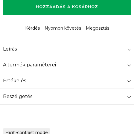
HOZZÁADÁS A KOSÁRHOZ
Kérdés
Nyomon követés
Megosztás
Leírás
A termék paraméterei
Értékelés
Beszélgetés
High-contrast mode