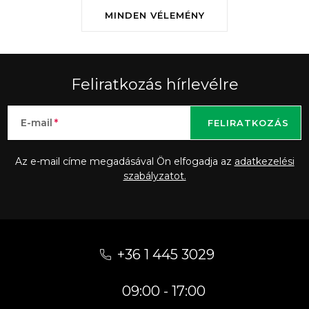
MINDEN VÉLEMÉNY
Feliratkozás hírlevélre
E-mail
FELIRATKOZÁS
Az e-mail címe megadásával Ön elfogadja az
adatkezelési
szabályzatot.
L
á
+36 1 445 3029
b
09:00 - 17:00
l