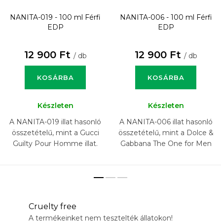
NANITA-019 - 100 ml
Férfi
NANITA-006 - 100 ml
Férfi
EDP
EDP
12 900 Ft
12 900 Ft
/ db
/ db
KOSÁRBA
KOSÁRBA
Készleten
Készleten
A NANITA-019 illat hasonló
A NANITA-006 illat hasonló
összetételű, mint a Gucci
összetételű, mint a Dolce &
Guilty Pour Homme illat.
Gabbana The One for Men
illat.
Cruelty free
A termékeinket nem tesztelték állatokon!