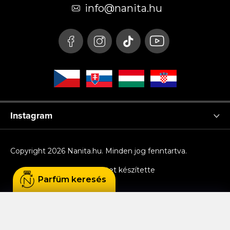
é
info
@
nanita.hu
c
Instagram
Copyright 2026
Nanita.hu
. Minden jog fenntartva.
Shoptet készítette
Parfüm keresés
Sütiket használunk, hogy Ön kényelmesen
böngészhessen az oldalon, és hogy a weboldal