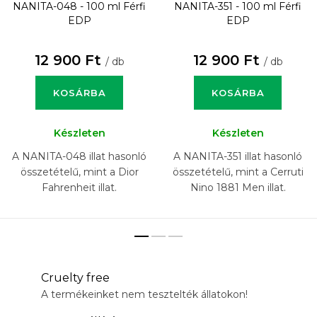
NANITA-048 - 100 ml
Férfi
NANITA-351 - 100 ml
Férfi
EDP
EDP
12 900 Ft
12 900 Ft
/ db
/ db
KOSÁRBA
KOSÁRBA
Készleten
Készleten
A NANITA-048 illat hasonló
A NANITA-351 illat hasonló
összetételű, mint a Dior
összetételű, mint a Cerruti
Fahrenheit illat.
Nino 1881 Men illat.
Cruelty free
A termékeinket nem tesztelték állatokon!