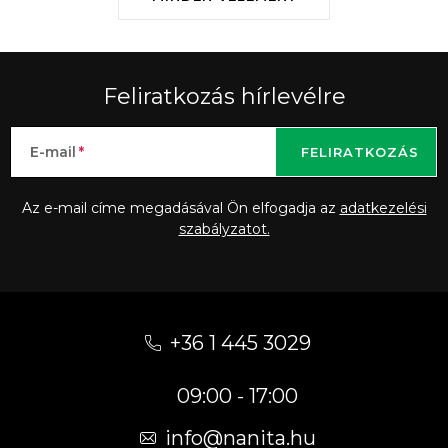
Feliratkozás hírlevélre
E-mail
FELIRATKOZÁS
Az e-mail címe megadásával Ön elfogadja az
adatkezelési
szabályzatot.
L
á
+36 1 445 3029
b
09:00 - 17:00
l
é
info
@
nanita.hu