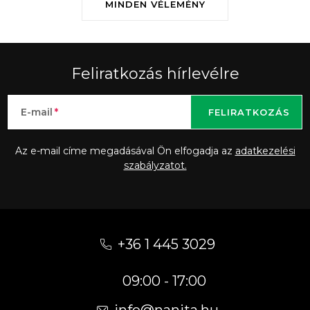
MINDEN VÉLEMÉNY
Feliratkozás hírlevélre
E-mail
FELIRATKOZÁS
Az e-mail címe megadásával Ön elfogadja az
adatkezelési
szabályzatot.
L
á
+36 1 445 3029
b
09:00 - 17:00
l