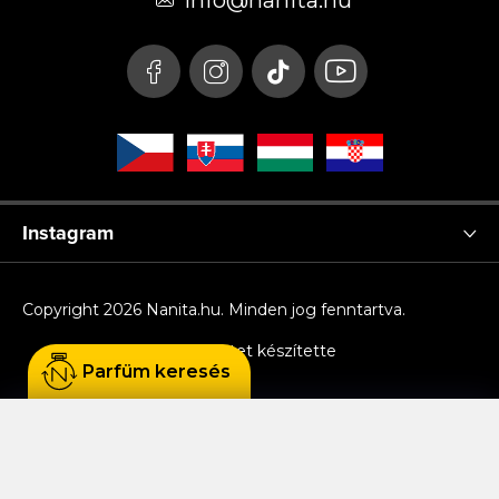
é
info
@
nanita.hu
c
Instagram
Copyright 2026
Nanita.hu
. Minden jog fenntartva.
Shoptet készítette
Parfüm keresés
Sütiket használunk, hogy Ön kényelmesen
böngészhessen az oldalon, és hogy a weboldal
funkcionalitását, teljesítményét és