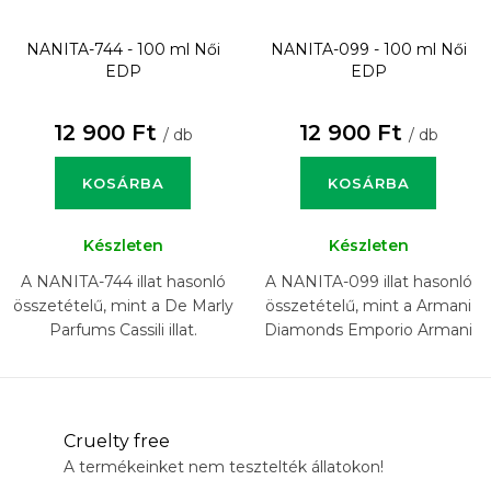
NANITA-744 - 100 ml
Női
NANITA-099 - 100 ml
Női
EDP
EDP
12 900 Ft
12 900 Ft
/ db
/ db
KOSÁRBA
KOSÁRBA
Készleten
Készleten
A NANITA-744 illat hasonló
A NANITA-099 illat hasonló
összetételű, mint a De Marly
összetételű, mint a Armani
Parfums Cassili illat.
Diamonds Emporio Armani
illat.
Cruelty free
A termékeinket nem tesztelték állatokon!