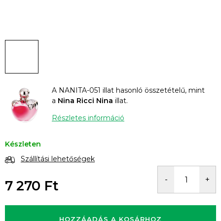
A NANITA-051 illat hasonló összetételű, mint
a
Nina Ricci Nina
illat.
Részletes információ
Készleten
Szállítási lehetőségek
7 270 Ft
Egységár:
HOZZÁADÁS A KOSÁRHOZ