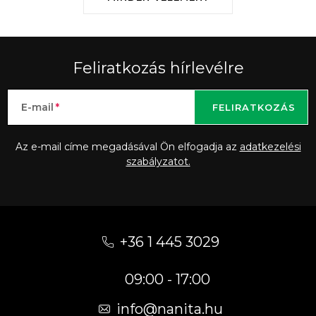
Feliratkozás hírlevélre
E-mail
FELIRATKOZÁS
Az e-mail címe megadásával Ön elfogadja az
adatkezelési
szabályzatot.
L
á
+36 1 445 3029
b
09:00 - 17:00
l
é
info
@
nanita.hu