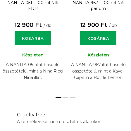
NANITA-051 - 100 ml
Női
NANITA-967 - 100 ml
Női
EDP
parfüm
12 900 Ft
12 900 Ft
/ db
/ db
KOSÁRBA
KOSÁRBA
Készleten
Készleten
A NANITA-051 illat hasonló
A NANITA-967 illat hasonló
összetételű, mint a Nina Ricci
összetételű, mint a Kayali
Nina illat.
Capri in a Bottle Lemon
Sugar 14 illat.
Cruelty free
A termékeinket nem tesztelték állatokon!