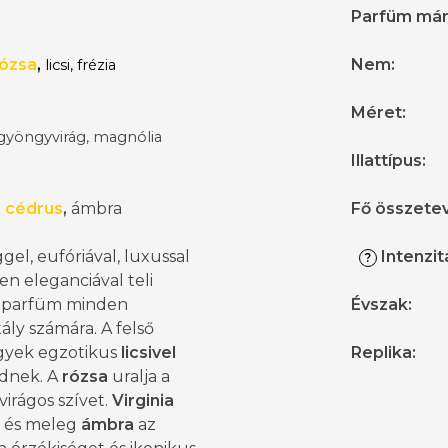
Parfüm má
ózsa
,
Nem
:
licsi, frézia
Méret
:
gyöngyvirág, magnólia
Illattípus
:
a cédrus
,
ámbra
Fő összete
ggel, eufóriával, luxussal
Intenzit
?
len eleganciával teli
s parfüm minden
Évszak
:
ály számára. A felső
egyek egzotikus
licsivel
Replika
:
dnek. A
rózsa
uralja a
virágos szívet.
Virginia
és meleg
ámbra
az