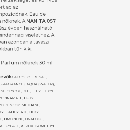
 érzékiséget és ikonikus
rt ad az
ompozíciónak. Eau de
 nőknek. A
NANITA 057
ész évben használható
 mindennapi viselethez. A
ban azonban a tavaszi
kban tűnik ki.
 Parfum nőknek 30 ml
evők:
ALCOHOL DENAT,
(FRAGRANCE), AQUA (WATER),
NE GLYCOL, BHT, ETHYLHEXYL
CINNAMATE, BUTYL
DIBENZOYLMETHANE,
YL SALICYLATE, HEXYL
L, LIMONENE, LINALOOL,
SALICYLATE, ALPHA-ISOMETHYL