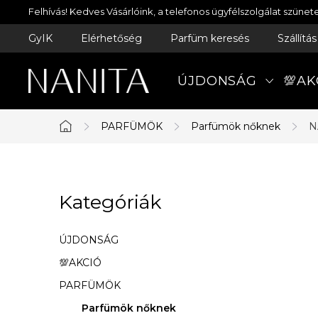
Ugrás
Felhívás! Kedves Vásárlóink, a telefonos ügyfélszolgálat szün
a
GyIK
Elérhetőség
Parfüm keresés
Szállítá
fő
tartalomhoz
ÚJDONSÁG
💯AK
PARFÜMÖK
Parfümök nőknek
N
Kezdőlap
O
Kategóriák
Kategóriák
l
átugrása
d
ÚJDONSÁG
a
💯AKCIÓ
PARFÜMÖK
l
Parfümök nőknek