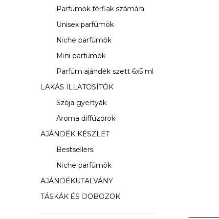
s
Parfümök férfiak számára
ó
Unisex parfümök
p
Niche parfümök
a
Mini parfümök
Parfüm ajándék szett 6x5 ml
n
LAKÁS ILLATOSÍTÓK
e
Szója gyertyák
l
Aroma diffúzorok
AJÁNDÉK KÉSZLET
Bestsellers
Niche parfümök
AJÁNDÉKUTALVÁNY
TÁSKÁK ÉS DOBOZOK