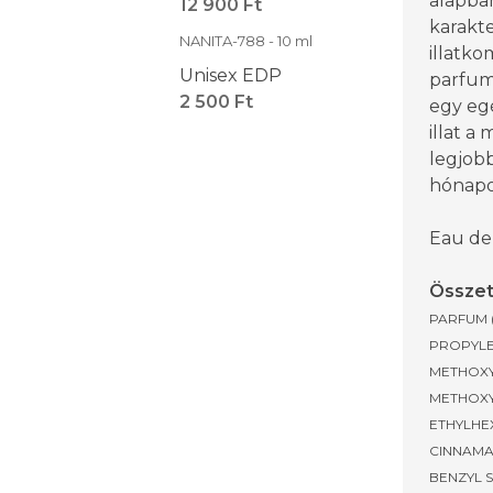
alapban
12 900 Ft
karakte
NANITA-788 - 10 ml
illatk
Unisex EDP
parfum
2 500 Ft
egy eg
illat a
legjob
hónapo
Eau de
Összet
PARFUM 
PROPYLE
METHOXY
METHOXY
ETHYLHEX
CINNAMA
BENZYL 