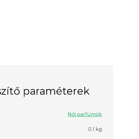
zítő paraméterek
Női parfümök
0.1 kg