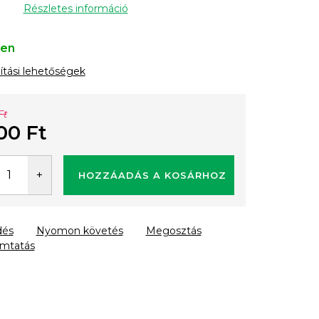
Részletes információ
ten
lítási lehetőségek
Ft
00 Ft
gár:
HOZZÁADÁS A KOSÁRHOZ
dés
Nyomon követés
Megosztás
mtatás