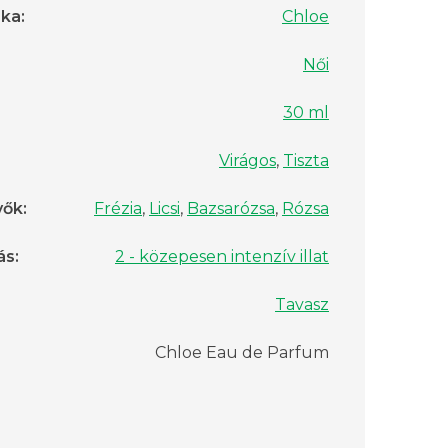
rka
:
Chloe
Női
30 ml
Virágos
,
Tiszta
vők
:
Frézia
,
Licsi
,
Bazsarózsa
,
Rózsa
ás
:
2 - közepesen intenzív illat
Tavasz
Chloe Eau de Parfum