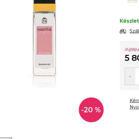
Készle
Szál
7 270 
5 8
Egysé
Kér
Nyo
-20 %