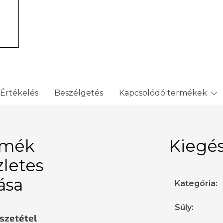
Értékelés
Beszélgetés
Kapcsolódó termékek
rmék
Kiegés
zletes
rása
Kategória
:
Súly
:
sszetétel