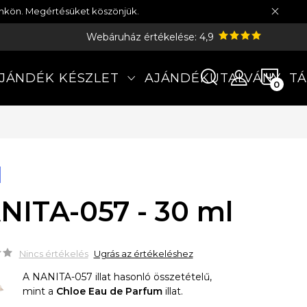
münkön. Megértésüket köszönjük.
Webáruház értékelése: 4,9
KOS
JÁNDÉK KÉSZLET
AJÁNDÉKUTALVÁNY
TÁ
NITA-057 - 30 ml
Nincs értékelés
Ugrás az értékeléshez
A NANITA-057 illat hasonló összetételű,
mint a
Chloe Eau de Parfum
illat.