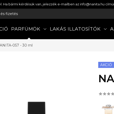
etel. Ha bármi kérdésük van, jelezzék e-mailben az info@nanita.hu cí
s és fizetés
CIÓ
PARFÜMÖK
LAKÁS ILLATOSÍTÓK
A
ANITA-057 - 30 ml
AKCIÓ
NA