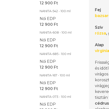
12 900 Ft
Fej
NANITA-542 - 100 ml
bazsar
Női EDP
12 900 Ft
Szív
NANITA-608 - 100 ml
rózsa
,
Női EDP
Alap
12 900 Ft
virgini
NANITA-685 - 100 ml
Női EDP
Frisssé
12 900 Ft
és időt
virágo
NANITA-167 - 100 ml
koroszt
Női EDP
virágj
12 900 Ft
kevere
NANITA-073 - 100 ml
tisztán 
cédrus
Női EDP