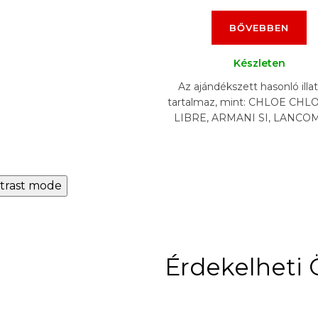
BŐVEBBEN
Készleten
Az ajándékszett hasonló illa
tartalmaz, mint: CHLOE CHLO
LIBRE, ARMANI SI, LANCO
VIA EST BELLE, CHANEL 
MADEMOISELLE, CAROLIN
trast mode
Érdekelheti 